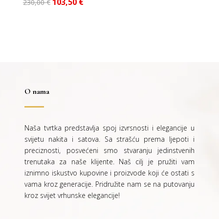
Izvorna
Trenutna
103,50
€
230,00
€
cijena
cijena
bila
je:
je:
103,50 €.
230,00 €.
O nama
Naša tvrtka predstavlja spoj izvrsnosti i elegancije u
svijetu nakita i satova. Sa strašću prema ljepoti i
preciznosti, posvećeni smo stvaranju jedinstvenih
trenutaka za naše klijente. Naš cilj je pružiti vam
iznimno iskustvo kupovine i proizvode koji će ostati s
vama kroz generacije.
Pridružite nam se na putovanju
kroz svijet vrhunske elegancije!