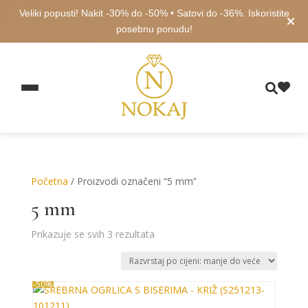
Veliki popusti! Nakit -30% do -50% • Satovi do -36%. Iskoristite
posebnu ponudu!
Početna
/ Proizvodi označeni “5 mm”
5 mm
Poredano
Prikazuje se svih 3 rezultata
po
cijeni:
od
-50%
niske