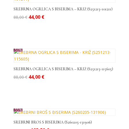
do
visoke
SREBRNA OGRLICA S BISERIMA – KRIŽ (S251213-101211)
Izvorna
Trenutna
44,00
€
88,00
€
cijena
cijena
bila
je:
je:
44,00 €.
88,00 €.
-50%
SREBRNA OGRLICA S BISERIMA – KRIŽ (S251213-115605)
Izvorna
Trenutna
44,00
€
88,00
€
cijena
cijena
bila
je:
je:
44,00 €.
88,00 €.
-55%
SREBRNI BROŠ S BISERIMA (S260205-131906)