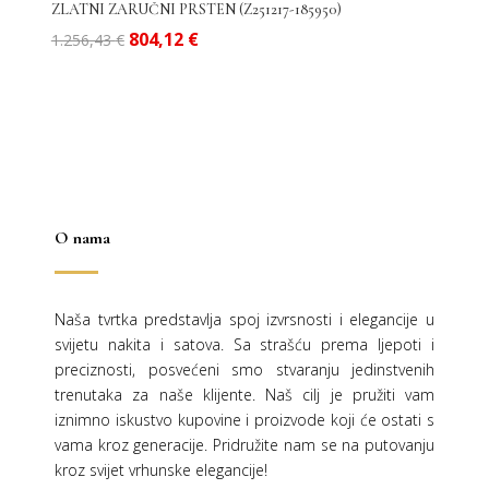
ZLATNI ZARUČNI PRSTEN (Z251217-185950)
Izvorna
Trenutna
804,12
€
1.256,43
€
cijena
cijena
bila
je:
je:
804,12 €.
1.256,43 €.
O nama
Naša tvrtka predstavlja spoj izvrsnosti i elegancije u
svijetu nakita i satova. Sa strašću prema ljepoti i
preciznosti, posvećeni smo stvaranju jedinstvenih
trenutaka za naše klijente. Naš cilj je pružiti vam
iznimno iskustvo kupovine i proizvode koji će ostati s
vama kroz generacije.
Pridružite nam se na putovanju
kroz svijet vrhunske elegancije!