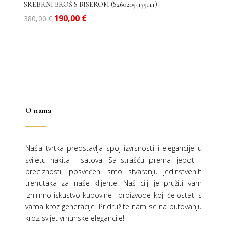
SREBRNI BROŠ S BISEROM (S260205-135111)
Izvorna
Trenutna
190,00
€
380,00
€
cijena
cijena
bila
je:
je:
190,00 €.
380,00 €.
O nama
Naša tvrtka predstavlja spoj izvrsnosti i elegancije u
svijetu nakita i satova. Sa strašću prema ljepoti i
preciznosti, posvećeni smo stvaranju jedinstvenih
trenutaka za naše klijente. Naš cilj je pružiti vam
iznimno iskustvo kupovine i proizvode koji će ostati s
vama kroz generacije.
Pridružite nam se na putovanju
kroz svijet vrhunske elegancije!