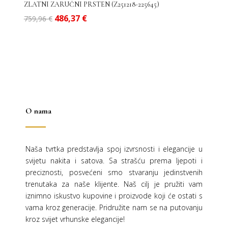
ZLATNI ZARUČNI PRSTEN (Z251218-225645)
Izvorna
Trenutna
486,37
€
759,96
€
cijena
cijena
bila
je:
je:
486,37 €.
759,96 €.
O nama
Naša tvrtka predstavlja spoj izvrsnosti i elegancije u
svijetu nakita i satova. Sa strašću prema ljepoti i
preciznosti, posvećeni smo stvaranju jedinstvenih
trenutaka za naše klijente. Naš cilj je pružiti vam
iznimno iskustvo kupovine i proizvode koji će ostati s
vama kroz generacije.
Pridružite nam se na putovanju
kroz svijet vrhunske elegancije!