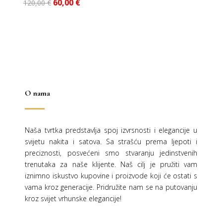
Izvorna
Trenutna
60,00
€
120,00
€
cijena
cijena
bila
je:
je:
60,00 €.
120,00 €.
O nama
Naša tvrtka predstavlja spoj izvrsnosti i elegancije u
svijetu nakita i satova. Sa strašću prema ljepoti i
preciznosti, posvećeni smo stvaranju jedinstvenih
trenutaka za naše klijente. Naš cilj je pružiti vam
iznimno iskustvo kupovine i proizvode koji će ostati s
vama kroz generacije.
Pridružite nam se na putovanju
kroz svijet vrhunske elegancije!