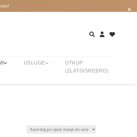
nudu!
VI
USLUGE
OTKUP
(ZLATO/SREBRO)