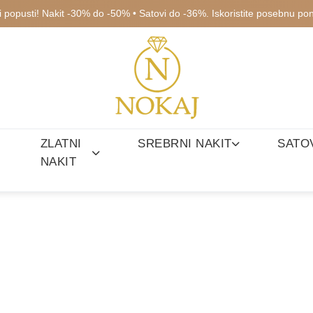
ki popusti! Nakit -30% do -50% • Satovi do -36%. Iskoristite posebnu po
ZLATNI
SREBRNI NAKIT
SATO
NAKIT