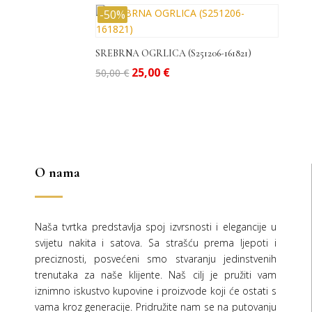
-50%
SREBRNA OGRLICA (S251206-161821)
Izvorna
Trenutna
25,00
€
50,00
€
cijena
cijena
bila
je:
je:
25,00 €.
50,00 €.
O nama
Naša tvrtka predstavlja spoj izvrsnosti i elegancije u
svijetu nakita i satova. Sa strašću prema ljepoti i
preciznosti, posvećeni smo stvaranju jedinstvenih
trenutaka za naše klijente. Naš cilj je pružiti vam
iznimno iskustvo kupovine i proizvode koji će ostati s
vama kroz generacije.
Pridružite nam se na putovanju