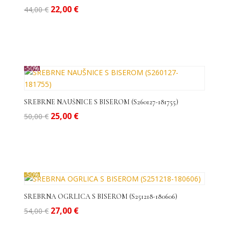
Izvorna
Trenutna
22,00
€
44,00
€
cijena
cijena
bila
je:
je:
22,00 €.
44,00 €.
-50%
SREBRNE NAUŠNICE S BISEROM (S260127-181755)
Izvorna
Trenutna
25,00
€
50,00
€
cijena
cijena
bila
je:
je:
25,00 €.
50,00 €.
-50%
SREBRNA OGRLICA S BISEROM (S251218-180606)
Izvorna
Trenutna
27,00
€
54,00
€
cijena
cijena