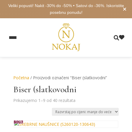
Veliki popusti! Nakit -30% do -50% • Satovi do -36%. Iskoristite
posebnu ponudu!
Početna
/ Proizvodi označeni “Biser (slatkovodni”
Biser (slatkovodni
Poredano
Prikazujemo 1–9 od 40 rezultata
po
cijeni:
od
-50%
niske