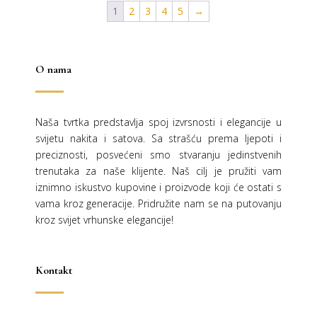
1
2
3
4
5
→
O nama
Naša tvrtka predstavlja spoj izvrsnosti i elegancije u
svijetu nakita i satova. Sa strašću prema ljepoti i
preciznosti, posvećeni smo stvaranju jedinstvenih
trenutaka za naše klijente. Naš cilj je pružiti vam
iznimno iskustvo kupovine i proizvode koji će ostati s
vama kroz generacije.
Pridružite nam se na putovanju
kroz svijet vrhunske elegancije!
Kontakt