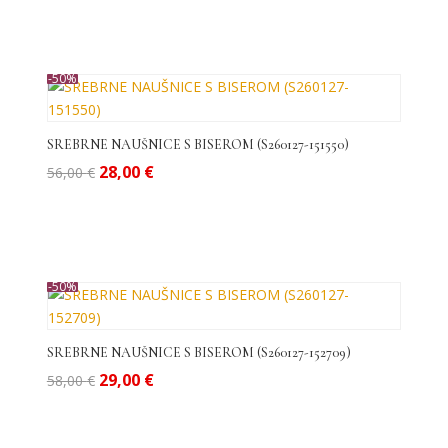
bila
je:
je:
27,00 €.
54,00 €.
-50%
SREBRNE NAUŠNICE S BISEROM (S260127-151550)
Izvorna
Trenutna
28,00
€
56,00
€
cijena
cijena
bila
je:
je:
28,00 €.
56,00 €.
-50%
SREBRNE NAUŠNICE S BISEROM (S260127-152709)
Izvorna
Trenutna
29,00
€
58,00
€
cijena
cijena
bila
je:
je:
29,00 €.