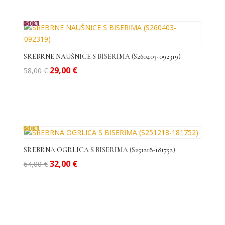
58,00 €.
-50%
SREBRNE NAUŠNICE S BISERIMA (S260403-092319)
Izvorna
Trenutna
29,00
€
58,00
€
cijena
cijena
bila
je:
je:
29,00 €.
58,00 €.
-50%
SREBRNA OGRLICA S BISERIMA (S251218-181752)
Izvorna
Trenutna
32,00
€
64,00
€
cijena
cijena
bila
je:
je:
32,00 €.
64,00 €.