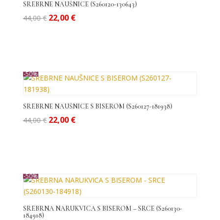
do
SREBRNE NAUŠNICE (S260120-130643)
visoke
Izvorna
Trenutna
22,00
€
44,00
€
cijena
cijena
bila
je:
je:
22,00 €.
44,00 €.
-50%
SREBRNE NAUŠNICE S BISEROM (S260127-181938)
Izvorna
Trenutna
22,00
€
44,00
€
cijena
cijena
bila
je:
je:
22,00 €.
44,00 €.
-50%
SREBRNA NARUKVICA S BISEROM – SRCE (S260130-
184918)