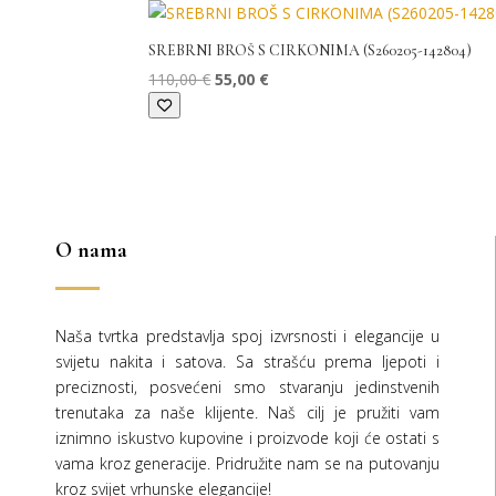
bila
je:
je:
55,00 €.
SREBRNI BROŠ S CIRKONIMA (S260205-142804)
110,00 €.
Izvorna
Trenutna
110,00
€
55,00
€
cijena
cijena
bila
je:
je:
55,00 €.
110,00 €.
O nama
Naša tvrtka predstavlja spoj izvrsnosti i elegancije u
svijetu nakita i satova. Sa strašću prema ljepoti i
preciznosti, posvećeni smo stvaranju jedinstvenih
trenutaka za naše klijente. Naš cilj je pružiti vam
iznimno iskustvo kupovine i proizvode koji će ostati s
vama kroz generacije.
Pridružite nam se na putovanju
kroz svijet vrhunske elegancije!