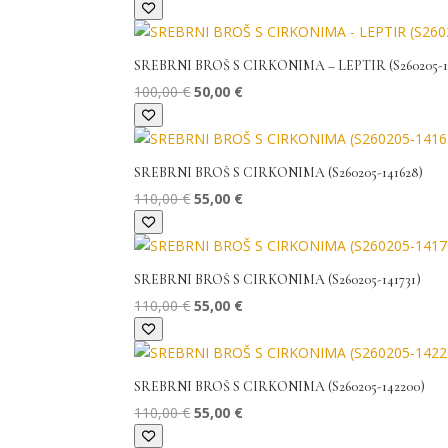
cijena
cijena
bila
je:
je:
42,00 €.
SREBRNI BROŠ S CIRKONIMA – LEPTIR (S260205-1
84,00 €.
Izvorna
Trenutna
100,00
€
50,00
€
cijena
cijena
bila
je:
je:
50,00 €.
SREBRNI BROŠ S CIRKONIMA (S260205-141628)
100,00 €.
Izvorna
Trenutna
110,00
€
55,00
€
cijena
cijena
bila
je:
je:
55,00 €.
SREBRNI BROŠ S CIRKONIMA (S260205-141731)
110,00 €.
Izvorna
Trenutna
110,00
€
55,00
€
cijena
cijena
bila
je:
je:
55,00 €.
SREBRNI BROŠ S CIRKONIMA (S260205-142200)
110,00 €.
Izvorna
Trenutna
110,00
€
55,00
€
cijena
cijena