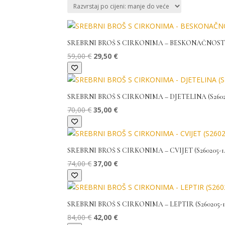
cijeni:
od
niske
SREBRNI BROŠ S CIRKONIMA – BESKONAČNOST (S
do
Izvorna
Trenutna
visoke
59,00
€
29,50
€
cijena
cijena
bila
je:
je:
29,50 €.
SREBRNI BROŠ S CIRKONIMA – DJETELINA (S26020
59,00 €.
Izvorna
Trenutna
70,00
€
35,00
€
cijena
cijena
bila
je:
je:
35,00 €.
SREBRNI BROŠ S CIRKONIMA – CVIJET (S260205-14
70,00 €.
Izvorna
Trenutna
74,00
€
37,00
€
cijena
cijena
bila
je:
je:
37,00 €.
SREBRNI BROŠ S CIRKONIMA – LEPTIR (S260205-1
74,00 €.
Izvorna
Trenutna
84,00
€
42,00
€