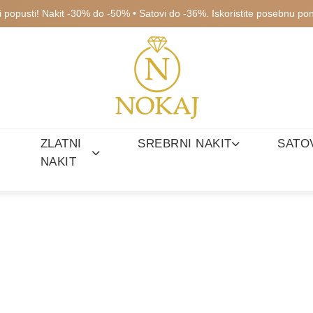
ki popusti! Nakit -30% do -50% • Satovi do -36%. Iskoristite posebnu po
ZLATNI
SREBRNI NAKIT
SATO
NAKIT