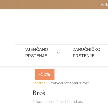
Veli
VJENČANO
ZARUČNIČKO
PRSTENJE
PRSTENJE
-50%
-50%
-50%
-50%
-50%
-50%
-50%
-50%
-50%
Početna
/ Proizvodi označeni “Broš”
Broš
Poredano
Prikazujemo 1–9 od 19 rezultata
po