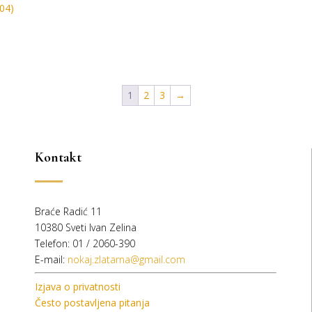
1
2
3
→
Kontakt
Braće Radić 11
10380 Sveti Ivan Zelina
Telefon: 01 / 2060-390
E-mail:
nokaj.zlatarna@gmail.com
Izjava o privatnosti
Često postavljena pitanja