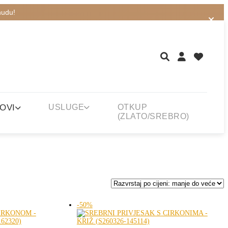
nudu!
OVI
USLUGE
OTKUP
(ZLATO/SREBRO)
-50%