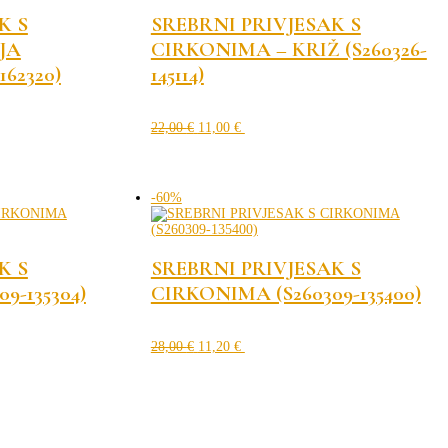
K S
SREBRNI PRIVJESAK S
JA
CIRKONIMA – KRIŽ (S260326-
162320)
145114)
Izvorna
Trenutna
cijena
cijena
22,00
€
11,00
€
bila
je:
je:
11,00 €.
22,00 €.
-60%
K S
SREBRNI PRIVJESAK S
9-135304)
CIRKONIMA (S260309-135400)
Izvorna
Trenutna
cijena
cijena
28,00
€
11,20
€
bila
je:
je:
11,20 €.
28,00 €.