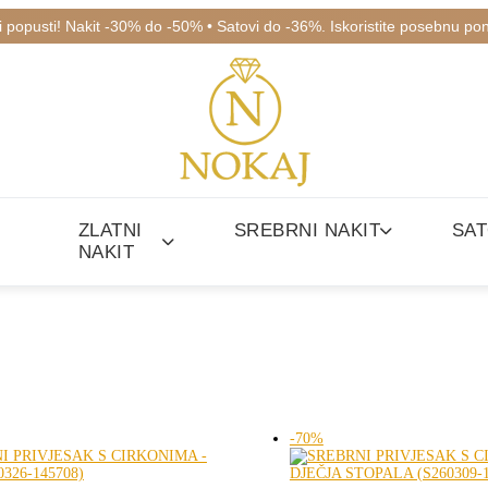
ki popusti! Nakit -30% do -50% • Satovi do -36%. Iskoristite posebnu po
ZLATNI
SREBRNI NAKIT
SAT
NAKIT
-70%