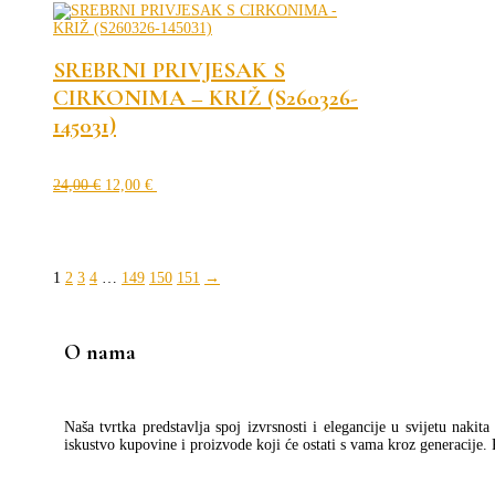
SREBRNI PRIVJESAK S
CIRKONIMA – KRIŽ (S260326-
145031)
Izvorna
Trenutna
cijena
cijena
24,00
€
12,00
€
bila
je:
je:
12,00 €.
24,00 €.
1
2
3
4
…
149
150
151
→
O nama
Naša tvrtka predstavlja spoj izvrsnosti i elegancije u svijetu nakit
iskustvo kupovine i proizvode koji će ostati s vama kroz generacije.