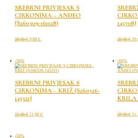
do
visoke
SREBRNI PRIVJESAK S
SREBRN
CIRKONIMA – ANĐEO
CIRKON
(S260309-161128)
145708)
Izvorna
Trenutna
Izv
cijena
cijena
cij
28,00
€
9,80
€
20,00
€
10
bila
je:
bila
je:
9,80 €.
je:
28,00 €.
20,
-50%
-60%
SREBRNI PRIVJESAK S
SREBRN
CIRKONIMA – KRIŽ (S260326-
CIRKO
145321)
KRILA (
Izvorna
Trenutna
Izv
cijena
cijena
cij
22,00
€
11,00
€
28,00
€
11
bila
je:
bila
je:
11,00 €.
je:
22,00 €.
28,
-50%