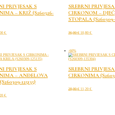
I PRIVJESAK S
SREBRNI PRIVJESA
IMA – KRIŽ (S260326-
CIRKONOM – DJEČ
STOPALA (S260309-
orna
Trenutna
Izvorna
Trenutna
ena
cijena
cijena
cijena
,00
€
36,00
€
10,80
€
je:
bila
je:
10,00 €.
je:
10,80 €.
00 €.
36,00 €.
-60%
I PRIVJESAK S
SREBRNI PRIVJESA
NIMA – ANĐELOVA
CIRKONIMA (S26030
S260309-125135)
Izvorna
Trenutna
cijena
cijena
28,00
€
11,20
€
orna
Trenutna
bila
je:
ena
cijena
,20
€
je:
11,20 €.
je:
28,00 €.
11,20 €.
00 €.