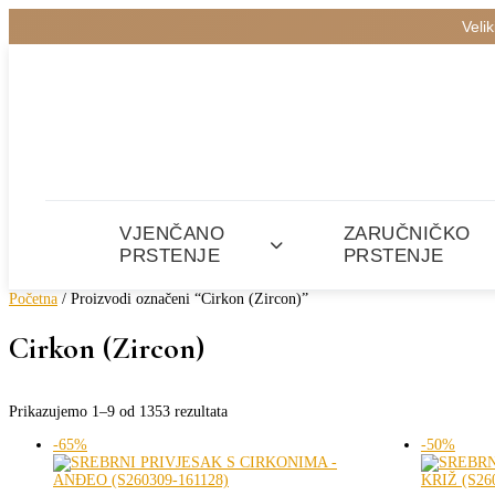
Veli
VJENČANO
ZARUČNIČKO
PRSTENJE
PRSTENJE
Početna
/ Proizvodi označeni “Cirkon (Zircon)”
Cirkon (Zircon)
Poredano
Prikazujemo 1–9 od 1353 rezultata
po
-65%
-50%
cijeni:
od
niske