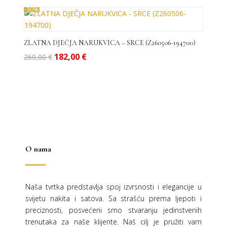
-30%
ZLATNA DJEČJA NARUKVICA – SRCE (Z260506-194700)
Izvorna
Trenutna
182,00
€
260,00
€
cijena
cijena
bila
je:
je:
182,00 €.
260,00 €.
O nama
Naša tvrtka predstavlja spoj izvrsnosti i elegancije u
svijetu nakita i satova. Sa strašću prema ljepoti i
preciznosti, posvećeni smo stvaranju jedinstvenih
trenutaka za naše klijente. Naš cilj je pružiti vam