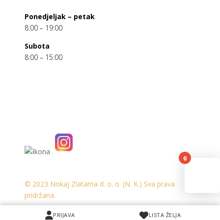
Ponedjeljak – petak
8:00 – 19:00
Subota
8:00 – 15:00
0
You
© 2023 Nokaj Zlatarna d. o. o. (N. K.) Sva prava
pridržana.
PRIJAVA
PRIJAVA
LISTA ŽELJA
LISTA ŽELJA