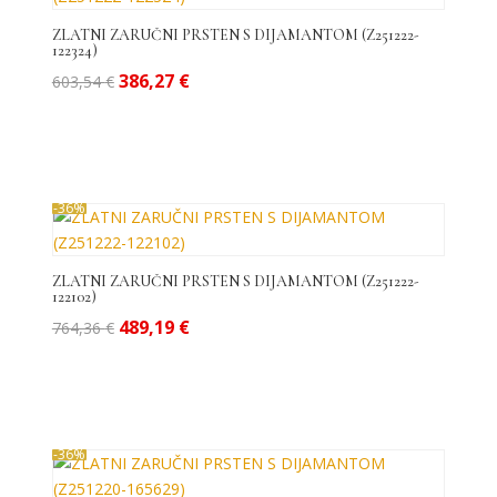
do
visoke
ZLATNI ZARUČNI PRSTEN S DIJAMANTOM (Z251222-
122324)
Izvorna
Trenutna
386,27
€
603,54
€
cijena
cijena
bila
je:
je:
386,27 €.
603,54 €.
-36%
ZLATNI ZARUČNI PRSTEN S DIJAMANTOM (Z251222-
122102)
Izvorna
Trenutna
489,19
€
764,36
€
cijena
cijena
bila
je:
je:
489,19 €.
764,36 €.
-36%