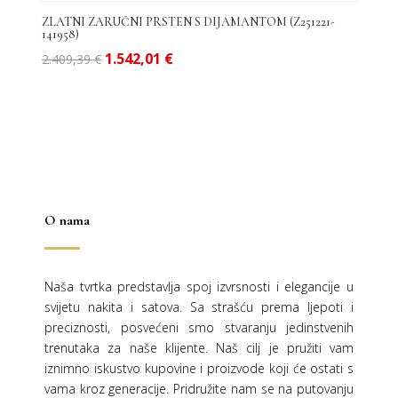
ZLATNI ZARUČNI PRSTEN S DIJAMANTOM (Z251221-
141958)
Izvorna
Trenutna
1.542,01
€
2.409,39
€
cijena
cijena
bila
je:
je:
1.542,01 €.
2.409,39 €.
O nama
Naša tvrtka predstavlja spoj izvrsnosti i elegancije u
svijetu nakita i satova. Sa strašću prema ljepoti i
preciznosti, posvećeni smo stvaranju jedinstvenih
trenutaka za naše klijente. Naš cilj je pružiti vam
iznimno iskustvo kupovine i proizvode koji će ostati s
vama kroz generacije.
Pridružite nam se na putovanju