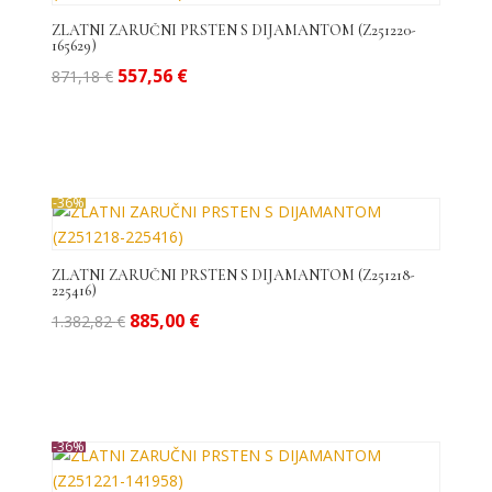
ZLATNI ZARUČNI PRSTEN S DIJAMANTOM (Z251220-
165629)
Izvorna
Trenutna
557,56
€
871,18
€
cijena
cijena
bila
je:
je:
557,56 €.
871,18 €.
-36%
ZLATNI ZARUČNI PRSTEN S DIJAMANTOM (Z251218-
225416)
Izvorna
Trenutna
885,00
€
1.382,82
€
cijena
cijena
bila
je:
je:
885,00 €.
1.382,82 €.
-36%