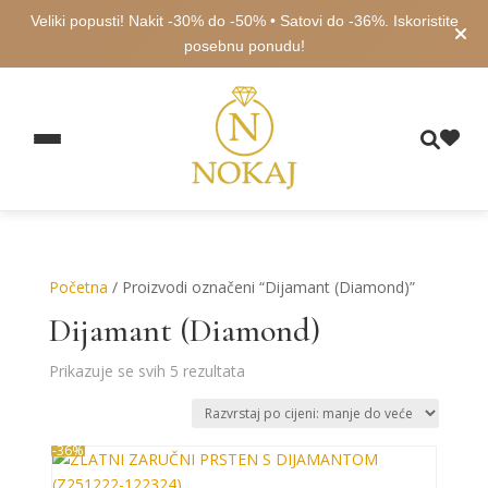
Veliki popusti! Nakit -30% do -50% • Satovi do -36%. Iskoristite
posebnu ponudu!
Početna
/ Proizvodi označeni “Dijamant (Diamond)”
Dijamant (Diamond)
Poredano
Prikazuje se svih 5 rezultata
po
cijeni:
od
-36%
niske