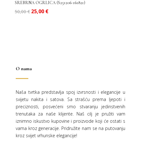
SREBRNA OGRLICA (S251206-161821)
Izvorna
Trenutna
25,00
€
50,00
€
cijena
cijena
bila
je:
je:
25,00 €.
50,00 €.
O nama
Naša tvrtka predstavlja spoj izvrsnosti i elegancije u
svijetu nakita i satova. Sa strašću prema ljepoti i
preciznosti, posvećeni smo stvaranju jedinstvenih
trenutaka za naše klijente. Naš cilj je pružiti vam
iznimno iskustvo kupovine i proizvode koji će ostati s
vama kroz generacije.
Pridružite nam se na putovanju
kroz svijet vrhunske elegancije!