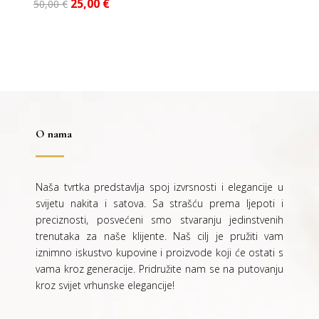
Izvorna
Trenutna
25,00
€
50,00
€
cijena
cijena
bila
je:
je:
25,00 €.
50,00 €.
O nama
Naša tvrtka predstavlja spoj izvrsnosti i elegancije u
svijetu nakita i satova. Sa strašću prema ljepoti i
preciznosti, posvećeni smo stvaranju jedinstvenih
trenutaka za naše klijente. Naš cilj je pružiti vam
iznimno iskustvo kupovine i proizvode koji će ostati s
vama kroz generacije.
Pridružite nam se na putovanju
kroz svijet vrhunske elegancije!