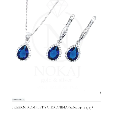
do
visoke
SREBRNI KOMPLET S CIRKONIMA (S260404-142723)