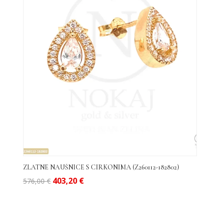
ZLATNE NAUŠNICE S CIRKONIMA (Z260112-182802)
Izvorna
Trenutna
403,20
€
576,00
€
cijena
cijena
bila
je:
je:
403,20 €.