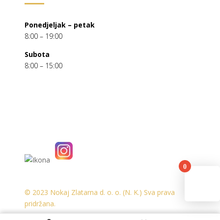
Ponedjeljak – petak
8:00 – 19:00
Subota
8:00 – 15:00
0
You
© 2023 Nokaj Zlatarna d. o. o. (N. K.) Sva prava
pridržana.