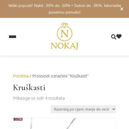
Veliki popusti! Nakit -30% do -50% • Satovi do -36%. Iskoristite
posebnu ponudu!
Početna
/ Proizvodi označeni “Kruškasti”
Kruškasti
Poredano
Prikazuje se svih 4 rezultata
po
cijeni:
od
-50%
niske