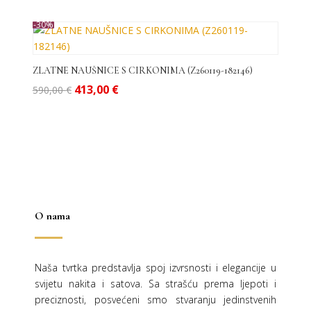
576,00 €.
-30%
ZLATNE NAUŠNICE S CIRKONIMA (Z260119-182146)
Izvorna
Trenutna
413,00
€
590,00
€
cijena
cijena
bila
je:
je:
413,00 €.
590,00 €.
O nama
Naša tvrtka predstavlja spoj izvrsnosti i elegancije u
svijetu nakita i satova. Sa strašću prema ljepoti i
preciznosti, posvećeni smo stvaranju jedinstvenih