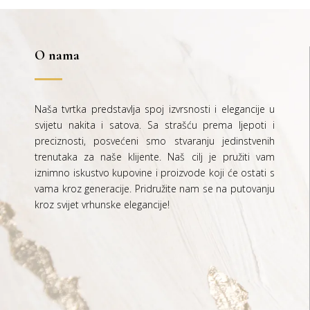
je:
25,00 €.
50,00 €.
O nama
Naša tvrtka predstavlja spoj izvrsnosti i elegancije u
svijetu nakita i satova. Sa strašću prema ljepoti i
preciznosti, posvećeni smo stvaranju jedinstvenih
trenutaka za naše klijente. Naš cilj je pružiti vam
iznimno iskustvo kupovine i proizvode koji će ostati s
vama kroz generacije.
Pridružite nam se na putovanju
kroz svijet vrhunske elegancije!