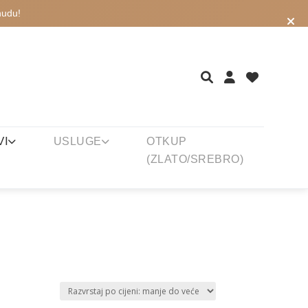
nudu!
VI
USLUGE
OTKUP
(ZLATO/SREBRO)