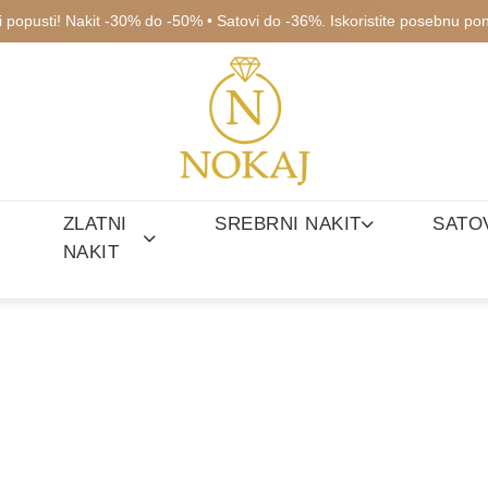
ki popusti! Nakit -30% do -50% • Satovi do -36%. Iskoristite posebnu po
ZLATNI
SREBRNI NAKIT
SATO
NAKIT