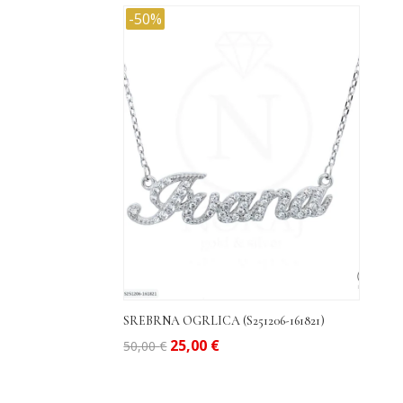
-50%
SREBRNA OGRLICA (S251206-161821)
Izvorna
Trenutna
25,00
€
50,00
€
cijena
cijena
bila
je: