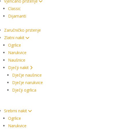
Vjenčano prstenje
Classic
Dijamanti
Zaručničko prstenje
Zlatni nakit
Ogrlice
Narukvice
Naušnice
Dječji nakit
Dječje naušnice
Dječje narukvice
Dječji ogrlica
Srebrni nakit
Ogrlice
Narukvice