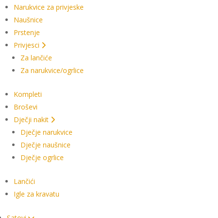
Narukvice za privjeske
Naušnice
Prstenje
Privjesci
Za lančiće
Za narukvice/ogrlice
Kompleti
Broševi
Dječji nakit
Dječje narukvice
Dječje naušnice
Dječje ogrlice
Lančići
Igle za kravatu
Satovi