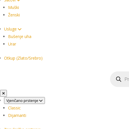
Muški
Ženski
Usluge
Bušenje uha
Urar
Otkup (Zlato/Srebro)
Products
search
Vjenčano prstenje
Classic
Dijamanti