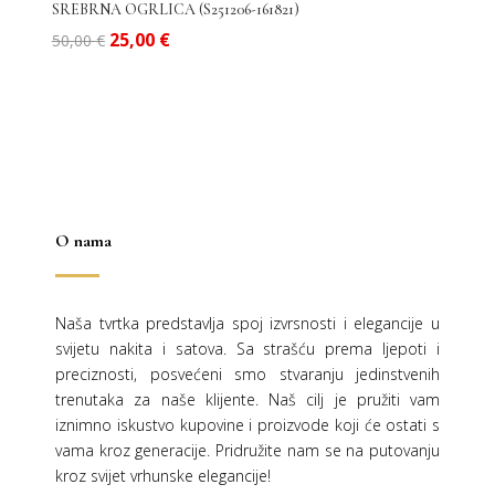
SREBRNA OGRLICA (S251206-161821)
Izvorna
Trenutna
25,00
€
50,00
€
cijena
cijena
bila
je:
je:
25,00 €.
50,00 €.
O nama
Naša tvrtka predstavlja spoj izvrsnosti i elegancije u
svijetu nakita i satova. Sa strašću prema ljepoti i
preciznosti, posvećeni smo stvaranju jedinstvenih
trenutaka za naše klijente. Naš cilj je pružiti vam
iznimno iskustvo kupovine i proizvode koji će ostati s
vama kroz generacije.
Pridružite nam se na putovanju
kroz svijet vrhunske elegancije!