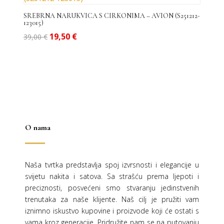
SREBRNA NARUKVICA S CIRKONIMA – AVION (S251212-
123015)
Izvorna
Trenutna
19,50
€
39,00
€
cijena
cijena
bila
je:
je:
19,50 €.
39,00 €.
O nama
Naša tvrtka predstavlja spoj izvrsnosti i elegancije u
svijetu nakita i satova. Sa strašću prema ljepoti i
preciznosti, posvećeni smo stvaranju jedinstvenih
trenutaka za naše klijente. Naš cilj je pružiti vam
iznimno iskustvo kupovine i proizvode koji će ostati s
vama kroz generacije.
Pridružite nam se na putovanju