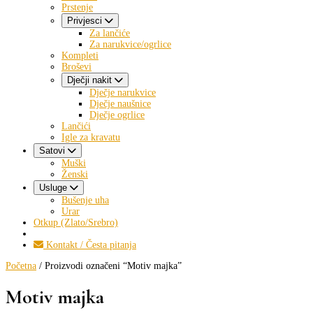
Prstenje
Privjesci
Za lančiće
Za narukvice/ogrlice
Kompleti
Broševi
Dječji nakit
Dječje narukvice
Dječje naušnice
Dječje ogrlice
Lančići
Igle za kravatu
Satovi
Muški
Ženski
Usluge
Bušenje uha
Urar
Otkup (Zlato/Srebro)
Kontakt / Česta pitanja
Početna
/ Proizvodi označeni “Motiv majka”
Motiv majka