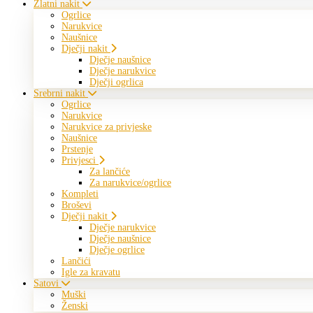
Zlatni nakit
Ogrlice
Narukvice
Naušnice
Dječji nakit
Dječje naušnice
Dječje narukvice
Dječji ogrlica
Srebrni nakit
Ogrlice
Narukvice
Narukvice za privjeske
Naušnice
Prstenje
Privjesci
Za lančiće
Za narukvice/ogrlice
Kompleti
Broševi
Dječji nakit
Dječje narukvice
Dječje naušnice
Dječje ogrlice
Lančići
Igle za kravatu
Satovi
Muški
Ženski