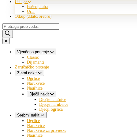
Usluge
Bušenje uha
Urar
Otkup (Zlato/Srebro)
Products
search
Vjenčano prstenje
Classic
Dijamanti
Zaručničko prstenje
Zlatni nakit
Ogrlice
Narukvice
Naušnice
Dječji nakit
Dječje naušnice
Dječje narukvice
Dječji ogrlica
Srebrni nakit
Ogrlice
Narukvice
Narukvice za privjeske
Naušnice