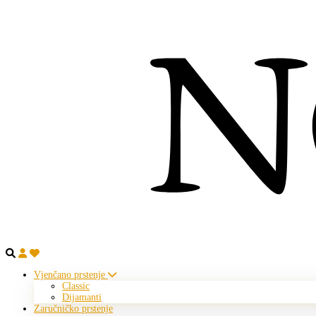
Vjenčano prstenje
Classic
Dijamanti
Zaručničko prstenje