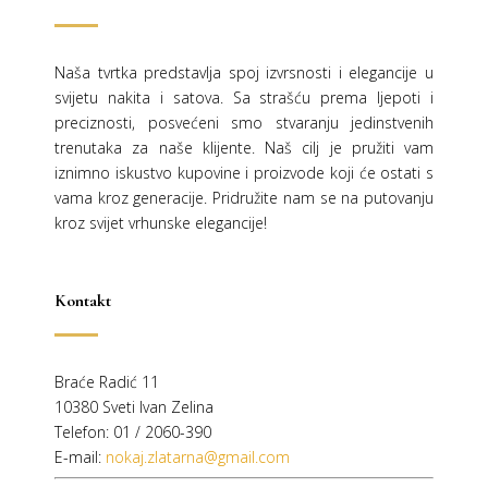
Naša tvrtka predstavlja spoj izvrsnosti i elegancije u
svijetu nakita i satova. Sa strašću prema ljepoti i
preciznosti, posvećeni smo stvaranju jedinstvenih
trenutaka za naše klijente. Naš cilj je pružiti vam
iznimno iskustvo kupovine i proizvode koji će ostati s
vama kroz generacije.
Pridružite nam se na putovanju
kroz svijet vrhunske elegancije!
Kontakt
Braće Radić 11
10380 Sveti Ivan Zelina
Telefon: 01 / 2060-390
E-mail:
nokaj.zlatarna@gmail.com