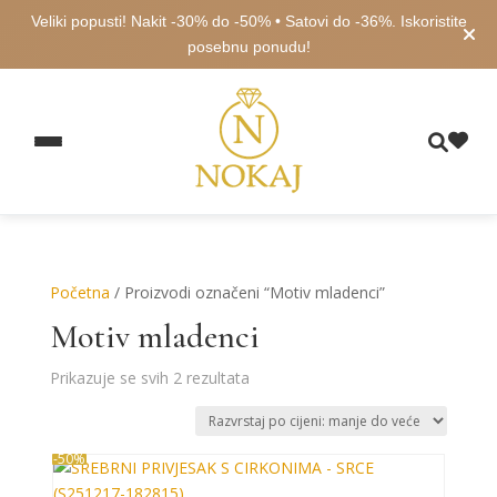
Veliki popusti! Nakit -30% do -50% • Satovi do -36%. Iskoristite
posebnu ponudu!
Početna
/ Proizvodi označeni “Motiv mladenci”
Motiv mladenci
Poredano
Prikazuje se svih 2 rezultata
po
cijeni:
od
-50%
niske