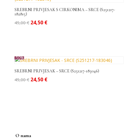
do
visoke
SREBRNI PRIVJESAK S CIRKONIMA – SRCE (S251217-
182815)
Izvorna
Trenutna
24,50
€
49,00
€
cijena
cijena
bila
je:
je:
24,50 €.
49,00 €.
-50%
SREBRNI PRIVJESAK – SRCE (S251217-183046)
Izvorna
Trenutna
24,50
€
49,00
€
cijena
cijena
bila
je:
je:
24,50 €.
49,00 €.
O nama