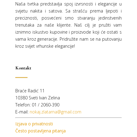
Naša tvrtka predstavlja spoj izvrsnosti i elegancije u
svijetu nakita i satova. Sa strašću prema ljepoti i
preciznosti, posvećeni smo stvaranju jedinstvenih
trenutaka za naše klijente. Naš cilj je pružiti vam
iznimno iskustvo kupovine i proizvode koji će ostati s
vama kroz generacije.
Pridružite nam se na putovanju
kroz svijet vrhunske elegancije!
Kontakt
Braće Radić 11
10380 Sveti Ivan Zelina
Telefon: 01 / 2060-390
E-mail:
nokaj.zlatarna@gmail.com
Izjava o privatnosti
Često postavljena pitanja