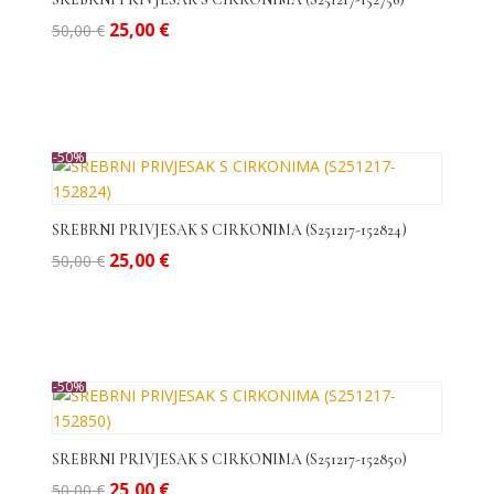
Izvorna
Trenutna
25,00
€
50,00
€
cijena
cijena
bila
je:
je:
25,00 €.
50,00 €.
-50%
SREBRNI PRIVJESAK S CIRKONIMA (S251217-152824)
Izvorna
Trenutna
25,00
€
50,00
€
cijena
cijena
bila
je:
je:
25,00 €.
50,00 €.
-50%
SREBRNI PRIVJESAK S CIRKONIMA (S251217-152850)
Izvorna
Trenutna
25,00
€
50,00
€