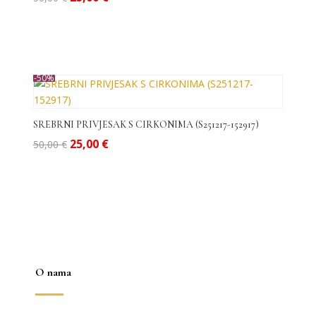
cijena
cijena
bila
je:
je:
25,00 €.
50,00 €.
-50%
SREBRNI PRIVJESAK S CIRKONIMA (S251217-152917)
Izvorna
Trenutna
25,00
€
50,00
€
cijena
cijena
bila
je:
je:
25,00 €.
50,00 €.
O nama