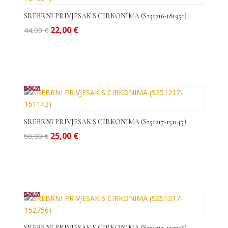
do
visoke
SREBRNI PRIVJESAK S CIRKONIMA (S251216-181951)
Izvorna
Trenutna
22,00
€
44,00
€
cijena
cijena
bila
je:
je:
22,00 €.
44,00 €.
-50%
SREBRNI PRIVJESAK S CIRKONIMA (S251217-151143)
Izvorna
Trenutna
25,00
€
50,00
€
cijena
cijena
bila
je:
je:
25,00 €.
50,00 €.
-50%
SREBRNI PRIVJESAK S CIRKONIMA (S251217-152756)