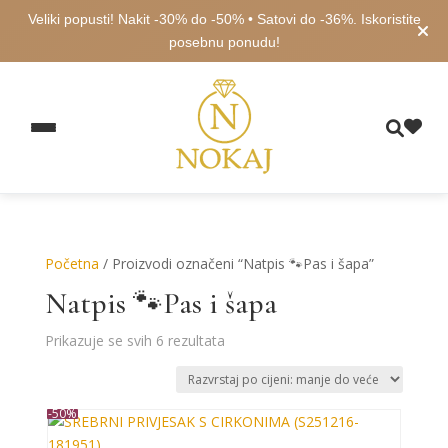
Veliki popusti! Nakit -30% do -50% • Satovi do -36%. Iskoristite
posebnu ponudu!
Početna
/ Proizvodi označeni “Natpis 🐾Pas i šapa”
Natpis 🐾Pas i šapa
Poredano
Prikazuje se svih 6 rezultata
po
cijeni:
od
-50%
niske