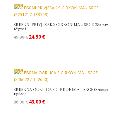
od
-50%
niske
do
visoke
SREBRNI PRIVJESAK S CIRKONIMA – SRCE (S251217-
183703)
Izvorna
Trenutna
24,50
€
49,00
€
cijena
cijena
bila
je:
je:
24,50 €.
49,00 €.
-50%
SREBRNA OGRLICA S CIRKONIMA – SRCE (S260227-
152620)
Izvorna
Trenutna
43,00
€
86,00
€
cijena
cijena
bila
je:
je:
43,00 €.
86,00 €.