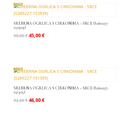
-50%
SREBRNA OGRLICA S CIRKONIMA – SRCE (S260227-
152929)
Izvorna
Trenutna
45,00
€
90,00
€
cijena
cijena
bila
je:
je:
45,00 €.
90,00 €.
-50%
SREBRNA OGRLICA S CIRKONIMA – SRCE (S260227-
151305)
Izvorna
Trenutna
46,00
€
92,00
€
cijena
cijena
bila
je:
je:
46,00 €.
92,00 €.