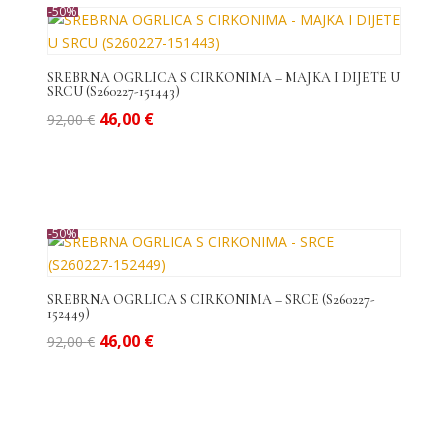
-50%
SREBRNA OGRLICA S CIRKONIMA – MAJKA I DIJETE U
SRCU (S260227-151443)
Izvorna
Trenutna
46,00
€
92,00
€
cijena
cijena
bila
je:
je:
46,00 €.
92,00 €.
-50%
SREBRNA OGRLICA S CIRKONIMA – SRCE (S260227-
152449)
Izvorna
Trenutna
46,00
€
92,00
€
cijena
cijena
bila
je:
je:
46,00 €.
92,00 €.