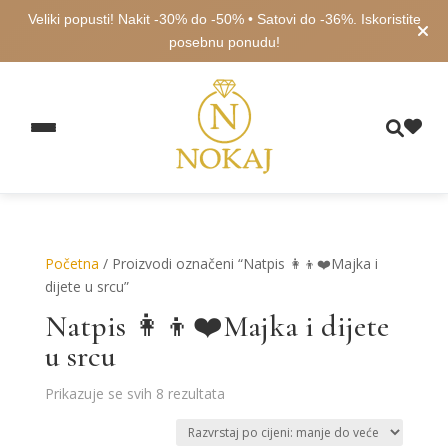
Veliki popusti! Nakit -30% do -50% • Satovi do -36%. Iskoristite
posebnu ponudu!
Početna
/ Proizvodi označeni “Natpis 👩‍👦❤️Majka i
dijete u srcu”
Natpis 👩‍👦❤️Majka i dijete
u srcu
Poredano
Prikazuje se svih 8 rezultata
po
cijeni: