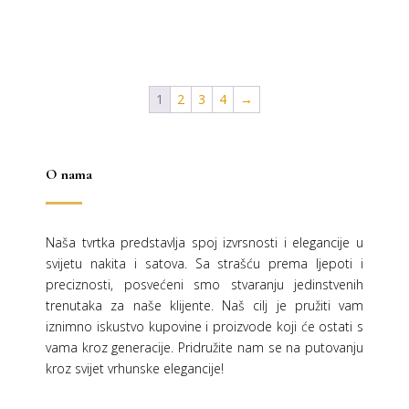
bila
je:
je:
24,50 €.
49,00 €.
1
2
3
4
→
O nama
Naša tvrtka predstavlja spoj izvrsnosti i elegancije u
svijetu nakita i satova. Sa strašću prema ljepoti i
preciznosti, posvećeni smo stvaranju jedinstvenih
trenutaka za naše klijente. Naš cilj je pružiti vam
iznimno iskustvo kupovine i proizvode koji će ostati s
vama kroz generacije.
Pridružite nam se na putovanju
kroz svijet vrhunske elegancije!