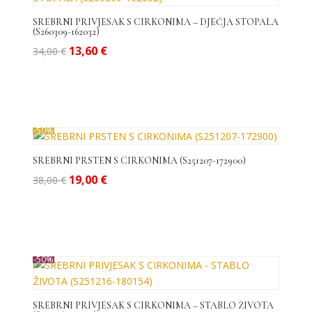
do
visoke
SREBRNI PRIVJESAK S CIRKONIMA – DJEČJA STOPALA
(S260309-162032)
Izvorna
Trenutna
13,60
€
34,00
€
cijena
cijena
bila
je:
je:
13,60 €.
34,00 €.
-50%
SREBRNI PRSTEN S CIRKONIMA (S251207-172900)
Izvorna
Trenutna
19,00
€
38,00
€
cijena
cijena
bila
je:
je:
19,00 €.
38,00 €.
-50%
SREBRNI PRIVJESAK S CIRKONIMA – STABLO ŽIVOTA