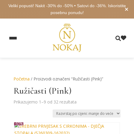
Veliki popusti! Nakit -30% do -50% • Satovi do -36%. Iskoristite
posebnu ponudu!
Početna
/ Proizvodi označeni “Ružičasti (Pink)”
Ružičasti (Pink)
Poredano
Prikazujemo 1–9 od 32 rezultata
po
cijeni:
od
-60%
niske