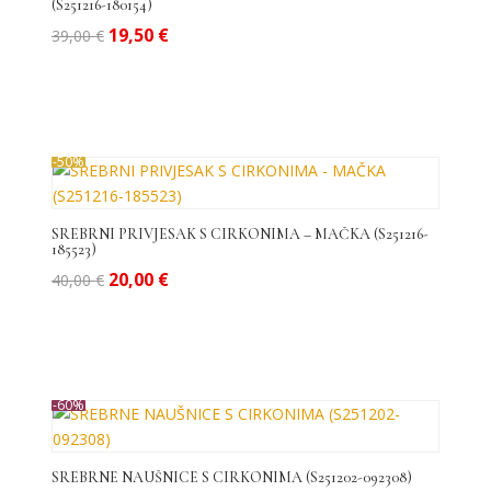
(S251216-180154)
Izvorna
Trenutna
19,50
€
39,00
€
cijena
cijena
bila
je:
je:
19,50 €.
39,00 €.
-50%
SREBRNI PRIVJESAK S CIRKONIMA – MAČKA (S251216-
185523)
Izvorna
Trenutna
20,00
€
40,00
€
cijena
cijena
bila
je:
je:
20,00 €.
40,00 €.
-60%
SREBRNE NAUŠNICE S CIRKONIMA (S251202-092308)