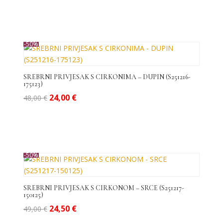
bila
je:
je:
24,00 €.
48,00 €.
-50%
SREBRNI PRIVJESAK S CIRKONIMA – DUPIN (S251216-
175123)
Izvorna
Trenutna
24,00
€
48,00
€
cijena
cijena
bila
je:
je:
24,00 €.
48,00 €.
-50%
SREBRNI PRIVJESAK S CIRKONOM – SRCE (S251217-
150125)
Izvorna
Trenutna
24,50
€
49,00
€
cijena
cijena