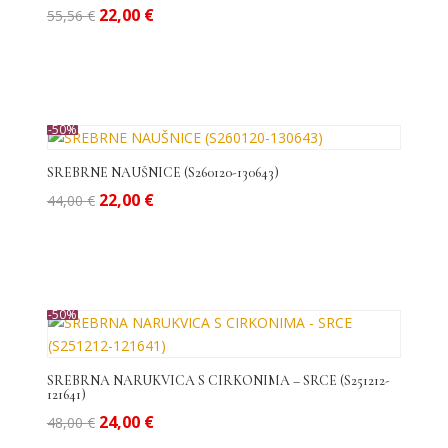
Izvorna
Trenutna
22,00
€
55,56
€
cijena
cijena
bila
je:
je:
22,00 €.
55,56 €.
-50%
SREBRNE NAUŠNICE (S260120-130643)
Izvorna
Trenutna
22,00
€
44,00
€
cijena
cijena
bila
je:
je:
22,00 €.
44,00 €.
-50%
SREBRNA NARUKVICA S CIRKONIMA – SRCE (S251212-
121641)
Izvorna
Trenutna
24,00
€
48,00
€
cijena
cijena