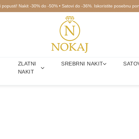
ki popusti! Nakit -30% do -50% • Satovi do -36%. Iskoristite posebnu po
ZLATNI
SREBRNI NAKIT
SATO
NAKIT