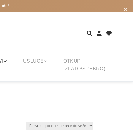
nudu!
VI
USLUGE
OTKUP
(ZLATO/SREBRO)