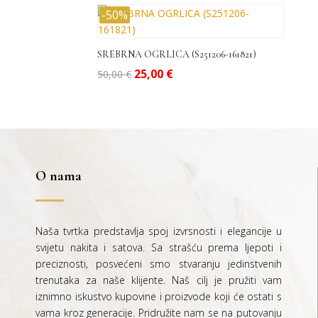
-50%
SREBRNA OGRLICA (S251206-161821)
Izvorna
Trenutna
25,00
€
50,00
€
cijena
cijena
bila
je:
je:
25,00 €.
50,00 €.
O nama
Naša tvrtka predstavlja spoj izvrsnosti i elegancije u
svijetu nakita i satova. Sa strašću prema ljepoti i
preciznosti, posvećeni smo stvaranju jedinstvenih
trenutaka za naše klijente. Naš cilj je pružiti vam
iznimno iskustvo kupovine i proizvode koji će ostati s
vama kroz generacije.
Pridružite nam se na putovanju