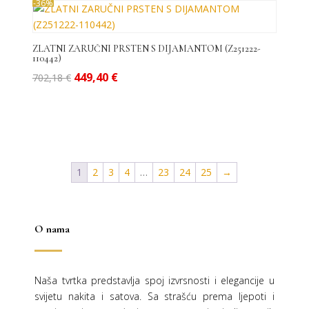
-36%
ZLATNI ZARUČNI PRSTEN S DIJAMANTOM (Z251222-
110442)
Izvorna
Trenutna
449,40
€
702,18
€
cijena
cijena
bila
je:
je:
449,40 €.
702,18 €.
1
2
3
4
…
23
24
25
→
O nama
Naša tvrtka predstavlja spoj izvrsnosti i elegancije u
svijetu nakita i satova. Sa strašću prema ljepoti i