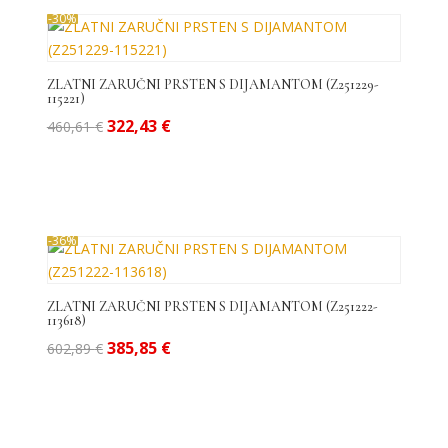
od
-30%
niske
do
visoke
ZLATNI ZARUČNI PRSTEN S DIJAMANTOM (Z251229-
115221)
Izvorna
Trenutna
322,43
€
460,61
€
cijena
cijena
bila
je:
je:
322,43 €.
460,61 €.
-36%
ZLATNI ZARUČNI PRSTEN S DIJAMANTOM (Z251222-
113618)
Izvorna
Trenutna
385,85
€
602,89
€
cijena
cijena
bila
je:
je:
385,85 €.
602,89 €.