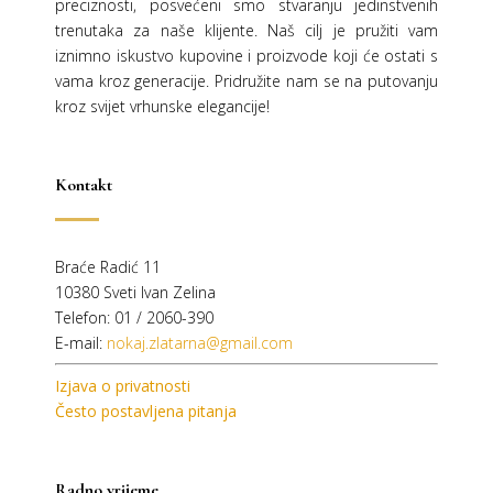
preciznosti, posvećeni smo stvaranju jedinstvenih
trenutaka za naše klijente. Naš cilj je pružiti vam
iznimno iskustvo kupovine i proizvode koji će ostati s
vama kroz generacije.
Pridružite nam se na putovanju
kroz svijet vrhunske elegancije!
Kontakt
Braće Radić 11
10380 Sveti Ivan Zelina
Telefon: 01 / 2060-390
E-mail:
nokaj.zlatarna@gmail.com
Izjava o privatnosti
Često postavljena pitanja
Radno vrijeme