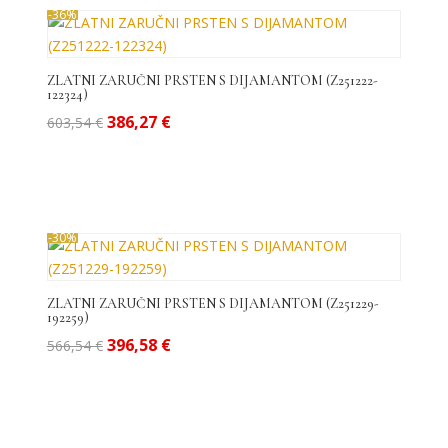
-36%
ZLATNI ZARUČNI PRSTEN S DIJAMANTOM (Z251222-
122324)
Izvorna
Trenutna
386,27
€
603,54
€
cijena
cijena
bila
je:
je:
386,27 €.
603,54 €.
-30%
ZLATNI ZARUČNI PRSTEN S DIJAMANTOM (Z251229-
192259)
Izvorna
Trenutna
396,58
€
566,54
€
cijena
cijena
bila
je:
je:
396,58 €.
566,54 €.