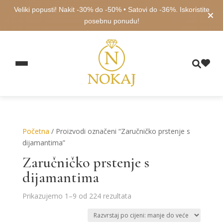
Veliki popusti! Nakit -30% do -50% • Satovi do -36%. Iskoristite
posebnu ponudu!
Početna
/ Proizvodi označeni “Zaručničko prstenje s
dijamantima”
Zaručničko prstenje s
dijamantima
Poredano
Prikazujemo 1–9 od 224 rezultata
po
cijeni: