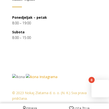
Ponedjeljak – petak
8:00 – 19:00
Subota
8:00 – 15:00
0
You
© 2023 Nokaj Zlatarna d. o. o. (N. K.) Sva prava
pridržana.
PRIJAVA
PRIJAVA
LISTA ŽELJA
LISTA ŽELJA