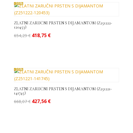
-36%
ZLATNI ZARUČNI PRSTEN S DIJAMANTOM (Z251222-
120453)
Izvorna
Trenutna
418,75
€
654,29
€
cijena
cijena
bila
je:
je:
418,75 €.
654,29 €.
-36%
ZLATNI ZARUČNI PRSTEN S DIJAMANTOM (Z251221-
141745)
Izvorna
Trenutna
427,56
€
668,07
€
cijena
cijena
bila
je:
je:
427,56 €.
668,07 €.