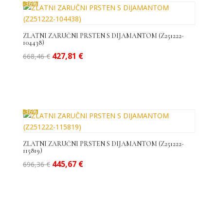
-36%
ZLATNI ZARUČNI PRSTEN S DIJAMANTOM (Z251222-
104438)
Izvorna
Trenutna
427,81
€
668,46
€
cijena
cijena
bila
je:
je:
427,81 €.
668,46 €.
-36%
ZLATNI ZARUČNI PRSTEN S DIJAMANTOM (Z251222-
115819)
Izvorna
Trenutna
445,67
€
696,36
€
cijena
cijena
bila
je:
je:
445,67 €.
696,36 €.