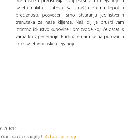
Naša tvrtka predstavlja spoj izvrsnosti i elegancije u
svijetu nakita i satova. Sa strašću prema ljepoti i
preciznosti, posvećeni smo stvaranju jedinstvenih
trenutaka za naše klijente. Naš cilj je pružiti vam
iznimno iskustvo kupovine i proizvode koji će ostati s
vama kroz generacije.
Pridružite nam se na putovanju
kroz svijet vrhunske elegancije!
CART
Your cart is empty!
Return to shop