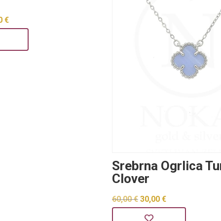
rna
Trenutna
0
€
na
cijena
je:
30,00 €.
 €.
Srebrna Ogrlica T
Clover
Izvorna
Trenutna
60,00
€
30,00
€
cijena
cijena