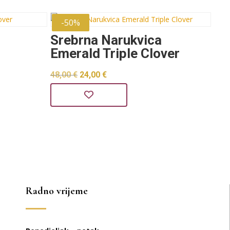
-50%
Srebrna Narukvica
Emerald Triple Clover
Izvorna
Trenutna
48,00
€
24,00
€
cijena
cijena
bila
je:
je:
24,00 €.
48,00 €.
Radno vrijeme