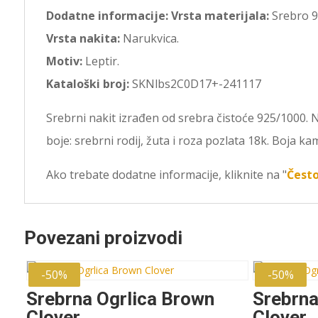
Dodatne informacije:
Vrsta materijala:
Srebro 
Vrsta nakita:
Narukvica.
Motiv:
Leptir.
Kataloški broj:
SKNlbs2C0D17+-241117
Srebrni nakit izrađen od srebra čistoće 925/1000. Na
boje: srebrni rodij, žuta i roza pozlata 18k. Boja k
Ako trebate dodatne informacije, kliknite na "
Često
Povezani proizvodi
-50%
-50%
Srebrna Ogrlica Brown
Srebrna
Clover
Clover