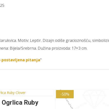
925
rukvica. Motiv: Leptir. Dizajn odiše gracioznošću, simbolizi
amena: Bijela/Srebrna. Dužina proizvoda: 17+3 cm.
 postavljena pitanja
"
-50%
 Ogrlica Ruby