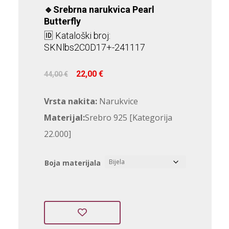
🔹Srebrna narukvica Pearl
Butterfly
🆔 Kataloški broj:
SKNlbs2C0D17+-241117
Izvorna
Trenutna
22,00
€
44,00
€
cijena
cijena
bila
je:
Vrsta nakita:
Narukvice
je:
22,00 €.
44,00 €.
Materijal:
Srebro 925 [Kategorija
22.000]
Boja materijala