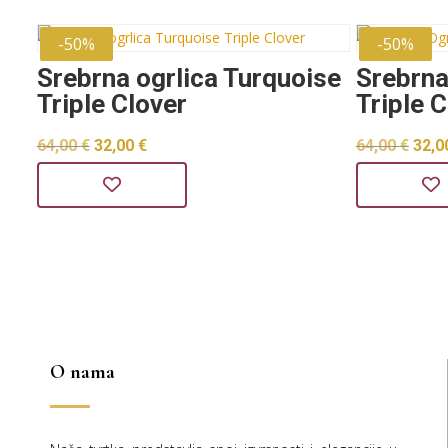
-50%
-50%
Srebrna ogrlica Turquoise
Srebrna
Triple Clover
Triple 
Izvorna
Trenutna
Izvo
64,00
€
32,00
€
64,00
€
32,0
cijena
cijena
cije
bila
je:
bila
je:
32,00 €.
je:
64,00 €.
64,00
O nama