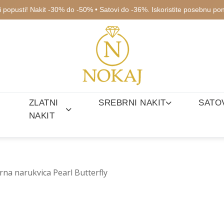
ki popusti! Nakit -30% do -50% • Satovi do -36%. Iskoristite posebnu po
ZLATNI
SREBRNI NAKIT
SATO
NAKIT
rna narukvica Pearl Butterfly