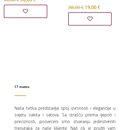
Izvorna
Trenutna
38,00
€
19,00
€
cijena
cijena
cijena
cijena
bila
je:
bila
je:
je:
30,00 €.
je:
19,00 €.
60,00 €.
38,00 €.
O nama
Naša tvrtka predstavlja spoj izvrsnosti i elegancije u
svijetu nakita i satova. Sa strašću prema ljepoti i
preciznosti, posvećeni smo stvaranju jedinstvenih
trenutaka za naše klijente. Naš cilj je pružiti vam