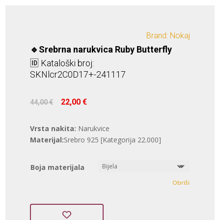
Brand: Nokaj
🔹Srebrna narukvica Ruby Butterfly
🆔 Kataloški broj:
SKNlcr2C0D17+-241117
Izvorna
Trenutna
22,00
€
44,00
€
cijena
cijena
bila
je:
Vrsta nakita:
Narukvice
je:
22,00 €.
Materijal:
Srebro 925 [Kategorija 22.000]
44,00 €.
Boja materijala
Obriši