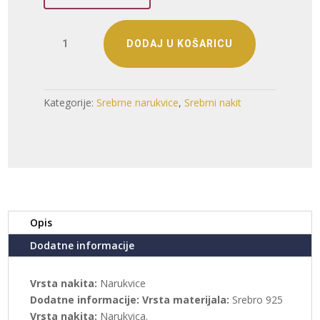
Srebrna
DODAJ U KOŠARICU
narukvica
Ruby
Butterfly
količina
Kategorije:
Srebrne narukvice
,
Srebrni nakit
Opis
Dodatne informacije
Vrsta nakita:
Narukvice
Dodatne informacije:
Vrsta materijala:
Srebro 925
Vrsta nakita:
Narukvica.