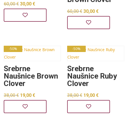
Izvorna
Trenutna
60,00
€
30,00
€
Izvorna
Trenutna
60,00
€
30,00
€
cijena
cijena
cijena
cijena
bila
je:
bila
je:
je:
30,00 €.
je:
30,00 €.
60,00 €.
60,00 €.
-50%
-50%
Srebrne
Srebrne
Naušnice Brown
Naušnice Ruby
Clover
Clover
Izvorna
Trenutna
Izvorna
Trenutna
38,00
€
19,00
€
38,00
€
19,00
€
cijena
cijena
cijena
cijena
bila
je:
bila
je:
je:
19,00 €.
je:
19,00 €.