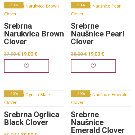
38,00 €.
38,00 €.
-50%
-50%
Srebrna
Srebrne
Narukvica Brown
Naušnice Pearl
Clover
Clover
Izvorna
Trenutna
Izvorna
Trenutna
37,99
€
19,00
€
38,00
€
19,00
€
cijena
cijena
cijena
cijena
bila
je:
bila
je:
je:
19,00 €.
je:
19,00 €.
37,99 €.
38,00 €.
-50%
-50%
Srebrna Ogrlica
Srebrne
Black Clover
Naušnice
Emerald Clover
Izvorna
Trenutna
60,00
€
30,00
€