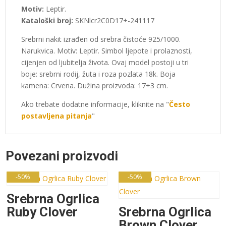
Motiv:
Leptir.
Kataloški broj:
SKNlcr2C0D17+-241117
Srebrni nakit izrađen od srebra čistoće 925/1000.
Narukvica. Motiv: Leptir. Simbol ljepote i prolaznosti,
cijenjen od ljubitelja života. Ovaj model postoji u tri
boje: srebrni rodij, žuta i roza pozlata 18k. Boja
kamena: Crvena. Dužina proizvoda: 17+3 cm.
Ako trebate dodatne informacije, kliknite na "
Često
postavljena pitanja
"
Povezani proizvodi
-50%
-50%
Srebrna Ogrlica
Ruby Clover
Srebrna Ogrlica
Brown Clover