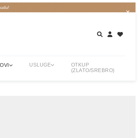
nudu!
OVI
USLUGE
OTKUP
(ZLATO/SREBRO)