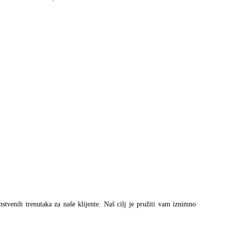
utna
a
,00 €.
instvenih trenutaka za naše klijente. Naš cilj je pružiti vam iznimno