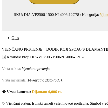
DODIR
KOJI
SPOJA
(S
SKU:
DIA-VP2506-1500-N14006-12C78
Kategorija:
Vjenč
DIJAMANTIMA)
količina
Opis
VJENČANO PRSTENJE – DODIR KOJI SPOJA (S DIJAMANT
🆔 Kataloški broj: DIA-VP2506-1500-N14006-12C78
Vrsta nakita:
Vjenčano prstenje.
Vrsta materijala:
14-karatno zlato (585).
💎 Vrsta kamena:
Dijamant 0,006 ct.
✨ Vjenčani prsten. Istinski temelj vašeg novog poglavlja. Simbol vje