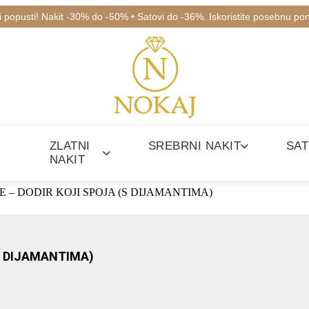
ki popusti! Nakit -30% do -50% • Satovi do -36%. Iskoristite posebnu po
ZLATNI
SREBRNI NAKIT
SAT
NAKIT
 – DODIR KOJI SPOJA (S DIJAMANTIMA)
S DIJAMANTIMA)