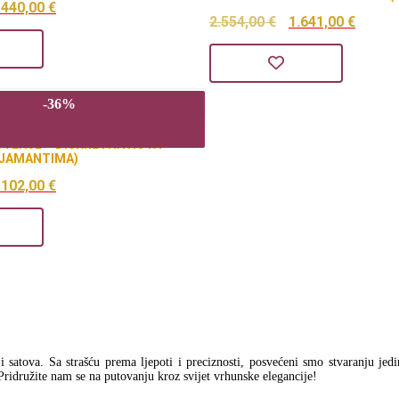
zvorna
Trenutna
.440,00
€
Izvorna
Tren
2.554,00
€
1.641,00
€
ijena
cijena
cijena
cijen
la
je:
bila
je:
:
1.440,00 €.
-36%
je:
1.641
.240,00 €.
2.554,00 €.
TENJE – DISKRETNA NOTA
IJAMANTIMA)
zvorna
Trenutna
.102,00
€
ijena
cijena
la
je:
:
2.102,00 €.
.270,00 €.
a i satova. Sa strašću prema ljepoti i preciznosti, posvećeni smo stvaranju jed
Pridružite nam se na putovanju kroz svijet vrhunske elegancije!