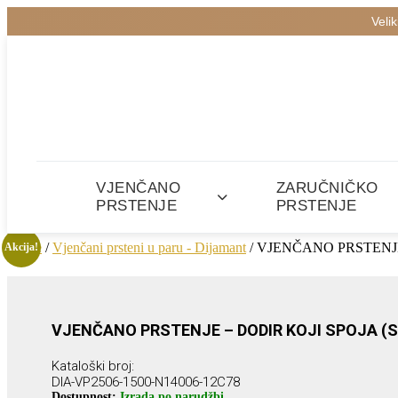
Veli
VJENČANO
ZARUČNIČKO
PRSTENJE
PRSTENJE
Home
/
Vjenčani prsteni u paru - Dijamant
/ VJENČANO PRSTENJE
Akcija!
VJENČANO PRSTENJE – DODIR KOJI SPOJA (
Kataloški broj:
DIA-VP2506-1500-N14006-12C78
Dostupnost:
Izrada po narudžbi