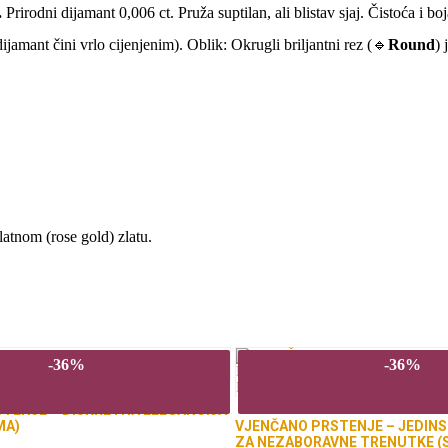
.
Prirodni dijamant 0,006 ct. Pruža suptilan, ali blistav sjaj. Čistoća i bo
jamant čini vrlo cijenjenim). Oblik: Okrugli briljantni rez (🔹
Round
) 
latnom (rose gold) zlatu.
-36%
-36%
TENJE – DISKRETNA ELEGANCIJA
MA)
VJENČANO PRSTENJE – JEDIN
ZA NEZABORAVNE TRENUTKE (