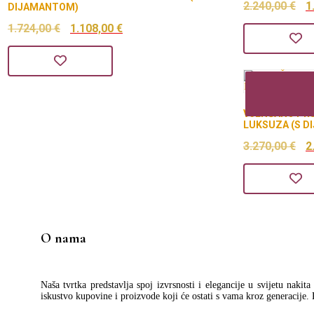
I
2.240,00
€
1
DIJAMANTOM)
Izvorna
Trenutna
c
1.724,00
€
1.108,00
€
cijena
cijena
bi
bila
je:
je
je:
1.108,00 €.
2
VJENČANO PRS
1.724,00 €.
LUKSUZA (S D
I
3.270,00
€
2
c
bi
je
3
O nama
Naša tvrtka predstavlja spoj izvrsnosti i elegancije u svijetu nakit
iskustvo kupovine i proizvode koji će ostati s vama kroz generacije.