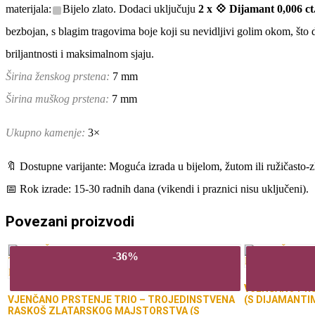
materijala:
Bijelo zlato. Dodaci uključuju
2 x
💠 Dijamant 0,006 ct
bezbojan, s blagim tragovima boje koji su nevidljivi golim okom, što di
briljantnosti i maksimalnom sjaju.
Širina ženskog prstena:
7 mm
Širina muškog prstena:
7 mm
Ukupno kamenje:
3×
🔖 Dostupne varijante: Moguća izrada u bijelom, žutom ili ružičasto-z
📅 Rok izrade: 15-30 radnih dana (vikendi i praznici nisu uključeni).
Povezani proizvodi
-36%
VJENČANO PRS
VJENČANO PRSTENJE TRIO – TROJEDINSTVENA
(S DIJAMANTI
RASKOŠ ZLATARSKOG MAJSTORSTVA (S