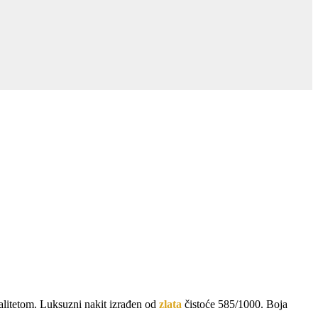
alitetom. Luksuzni nakit izrađen od
zlata
čistoće 585/1000. Boja