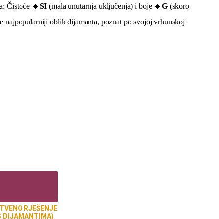
ja: Čistoće 🔹
SI
(mala unutarnja uključenja) i boje 🔹
G
(skoro
je najpopularniji oblik dijamanta, poznat po svojoj vrhunskoj
STVENO RJEŠENJE
S DIJAMANTIMA)