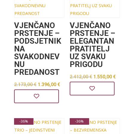
VJENČANO
VJENČANO
PRSTENJE –
PRSTENJE –
PODSJETNIK
ELEGANTAN
NA
PRATITELJ
SVAKODNEV
UZ SVAKU
NU
PRIGODU
PREDANOST
Izvorna
Trenut
2.412,00
€
1.550,00
€
Izvorna
Trenutna
2.173,00
€
1.396,00
€
cijena
cijena
cijena
cijena
bila
je:
bila
je:
je:
1.550,0
je:
1.396,00 €.
2.412,00 €.
-36%
-36%
2.173,00 €.