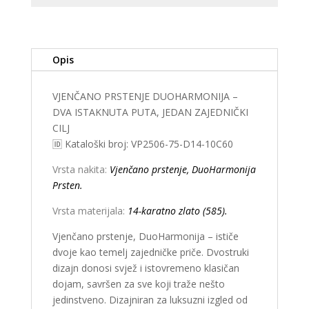
Opis
VJENČANO PRSTENJE DUOHARMONIJA –
DVA ISTAKNUTA PUTA, JEDAN ZAJEDNIČKI
CILJ
🆔 Kataloški broj: VP2506-75-D14-10C60
Vrsta nakita:
Vjenčano prstenje, DuoHarmonija
Prsten.
Vrsta materijala:
14-karatno zlato (585).
Vjenčano prstenje, DuoHarmonija – ističe
dvoje kao temelj zajedničke priče. Dvostruki
dizajn donosi svjež i istovremeno klasičan
dojam, savršen za sve koji traže nešto
jedinstveno. Dizajniran za luksuzni izgled od