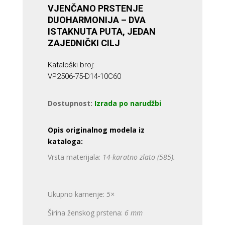
VJENČANO PRSTENJE
DUOHARMONIJA – DVA
ISTAKNUTA PUTA, JEDAN
ZAJEDNIČKI CILJ
Kataloški broj:
VP2506-75-D14-10C60
Dostupnost:
Izrada po narudžbi
Opis originalnog modela iz
kataloga:
Vrsta materijala:
14-karatno zlato (585).
Ukupno kamenje:
5×
Širina ženskog prstena:
6 mm