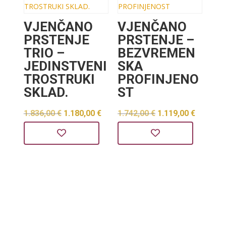
VJENČANO
VJENČANO
PRSTENJE
PRSTENJE –
TRIO –
BEZVREMEN
JEDINSTVENI
SKA
TROSTRUKI
PROFINJENO
SKLAD.
ST
Izvorna
Trenutna
Izvorna
Trenut
1.836,00
€
1.180,00
€
1.742,00
€
1.119,00
€
cijena
cijena
cijena
cijena
bila
je:
bila
je:
je:
1.180,00 €.
je:
1.119,0
1.836,00 €.
1.742,00 €.