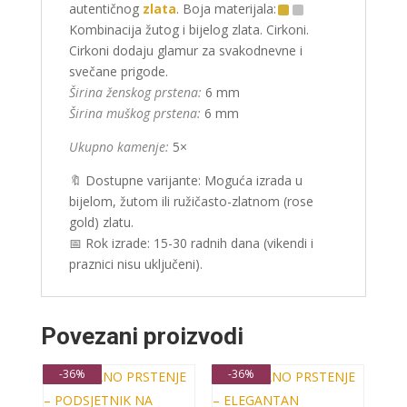
autentičnog
zlata
. Boja materijala:
Kombinacija žutog i bijelog zlata. Cirkoni.
Cirkoni dodaju glamur za svakodnevne i
svečane prigode.
Širina ženskog prstena:
6 mm
Širina muškog prstena:
6 mm
Ukupno kamenje:
5×
🔖 Dostupne varijante: Moguća izrada u
bijelom, žutom ili ružičasto-zlatnom (rose
gold) zlatu.
📅 Rok izrade: 15-30 radnih dana (vikendi i
praznici nisu uključeni).
Povezani proizvodi
-36%
-36%