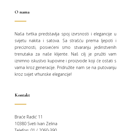
O nama
Naša tvrtka predstavlja spoj izvrsnosti i elegancije u
svijetu nakita i satova. Sa strašću prema ljepoti i
preciznosti, posvećeni smo stvaranju jedinstvenih
trenutaka za naše klijente. Naš cilj je pružiti vam
iznimno iskustvo kupovine i proizvode koji će ostati s
vama kroz generacije.
Pridružite nam se na putovanju
kroz svijet vrhunske elegancije!
Kontakt
Braće Radić 11
10380 Sveti Ivan Zelina
Telefon: 01 / 2060-390