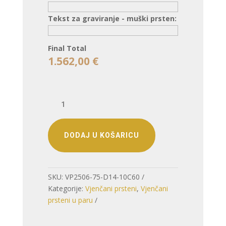
Tekst za graviranje - muški prsten:
Final Total
1.562,00
€
VJENČANO
PRSTENJE
DUOHARMONIJA
–
DODAJ U KOŠARICU
DVA
ISTAKNUTA
PUTA,
SKU:
VP2506-75-D14-10C60
JEDAN
Kategorije:
Vjenčani prsteni
,
Vjenčani
ZAJEDNIČKI
prsteni u paru
CILJ
količina