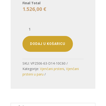
Final Total
1.526,00
€
VJENČANO
PRSTENJE
DUOHARMONIJA
–
DODAJ U KOŠARICU
PROFILIRANE
DVIJE
FORME
SKU:
VP2506-63-D14-10C60
količina
Kategorije:
Vjenčani prsteni
,
Vjenčani
prsteni u paru