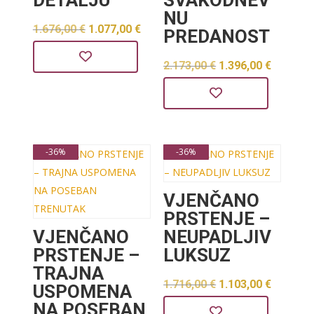
NU
Izvorna
Trenutna
1.676,00
€
1.077,00
€
PREDANOST
cijena
cijena
Izvorna
Trenut
2.173,00
€
1.396,00
€
bila
je:
cijena
cijena
je:
1.077,00 €.
bila
je:
1.676,00 €.
je:
1.396,0
-36%
-36%
2.173,00 €.
VJENČANO
PRSTENJE –
VJENČANO
NEUPADLJIV
PRSTENJE –
LUKSUZ
TRAJNA
Izvorna
Trenut
1.716,00
€
1.103,00
€
USPOMENA
NA POSEBAN
cijena
cijena