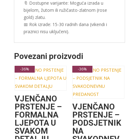
🔖 Dostupne varijante: Moguća izrada u
bijelom, žutom ili ružičasto-zlatnom (rose
gold) zlatu.
📅 Rok izrade: 15-30 radnih dana (vikendi i
praznici nisu uključeni).
Povezani proizvodi
-36%
-36%
VJENČANO
PRSTENJE –
VJENČANO
FORMALNA
PRSTENJE –
LJEPOTA U
PODSJETNIK
SVAKOM
NA
DETALJU
SVAKODNEV