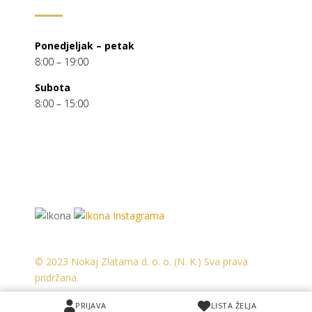
Ponedjeljak – petak
8:00 – 19:00
Subota
8:00 – 15:00
© 2023 Nokaj Zlatarna d. o. o. (N. K.) Sva prava
pridržana.
PRIJAVA
PRIJAVA
LISTA ŽELJA
LISTA ŽELJA