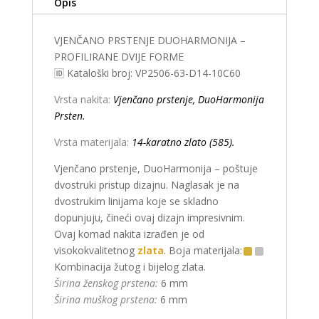
Opis
VJENČANO PRSTENJE DUOHARMONIJA –
PROFILIRANE DVIJE FORME
🆔 Kataloški broj: VP2506-63-D14-10C60
Vrsta nakita:
Vjenčano prstenje, DuoHarmonija
Prsten.
Vrsta materijala:
14-karatno zlato (585).
Vjenčano prstenje, DuoHarmonija – poštuje
dvostruki pristup dizajnu. Naglasak je na
dvostrukim linijama koje se skladno
dopunjuju, čineći ovaj dizajn impresivnim.
Ovaj komad nakita izrađen je od
visokokvalitetnog
zlata
. Boja materijala:
Kombinacija žutog i bijelog zlata.
Širina ženskog prstena:
6 mm
Širina muškog prstena:
6 mm