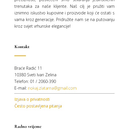
trenutaka za naše klijente. Naš cilj je pružiti vam
iznimno iskustvo kupovine i proizvode koji će ostati s
vama kroz generacije.
Pridružite nam se na putovanju
kroz svijet vrhunske elegancije!
Kontakt
Braće Radić 11
10380 Sveti Ivan Zelina
Telefon: 01 / 2060-390
E-mail:
nokaj.zlatarna@gmail.com
Izjava o privatnosti
Često postavljena pitanja
Radno vrijeme