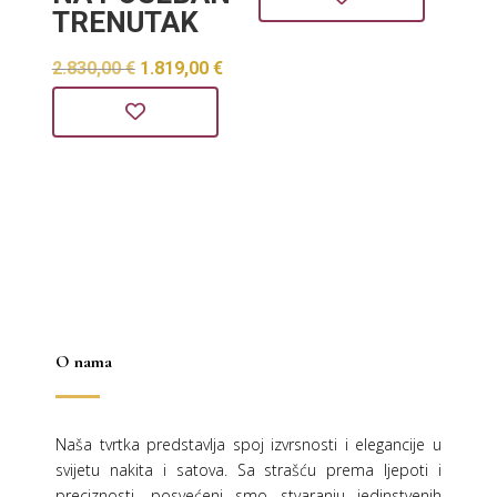
TRENUTAK
bila
je:
je:
1.103,0
Izvorna
Trenutna
2.830,00
€
1.819,00
€
1.716,00 €.
cijena
cijena
bila
je:
je:
1.819,00 €.
2.830,00 €.
O nama
Naša tvrtka predstavlja spoj izvrsnosti i elegancije u
svijetu nakita i satova. Sa strašću prema ljepoti i
preciznosti, posvećeni smo stvaranju jedinstvenih