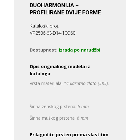
DUOHARMONIJA –
PROFILIRANE DVIJE FORME
Kataloški broj:
VP2506-63-D14-10C60
Dostupnost:
Izrada po narudžbi
Opis originalnog modela iz
kataloga:
Vrsta materijala:
14-karatno zlato (585).
Širina ženskog prstena:
6 mm
Širina muškog prstena:
6 mm
Prilagodite prsten prema vlastitim