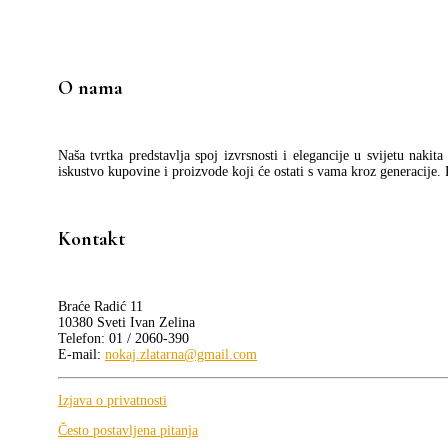
je:
1.295,00 €.
j
2.015,00 €.
2
O nama
Naša tvrtka predstavlja spoj izvrsnosti i elegancije u svijetu nakit
iskustvo kupovine i proizvode koji će ostati s vama kroz generacije.
Kontakt
Braće Radić 11
10380 Sveti Ivan Zelina
Telefon: 01 / 2060-390
E-mail:
nokaj.zlatarna@gmail.com
Izjava o privatnosti
Često postavljena pitanja