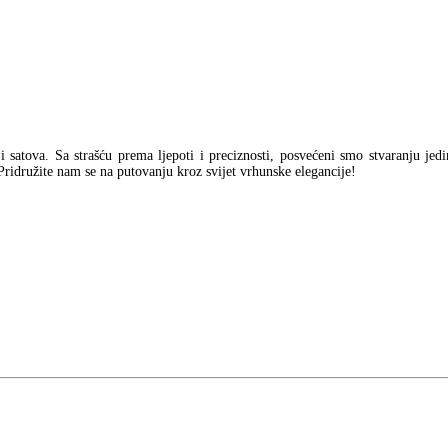
e:
1.594,00 €.
je:
1.6
.480,00 €.
2.619,00 €.
a i satova. Sa strašću prema ljepoti i preciznosti, posvećeni smo stvaranju jed
Pridružite nam se na putovanju kroz svijet vrhunske elegancije!