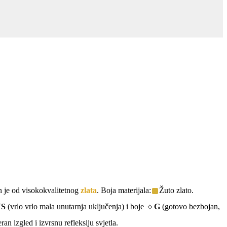
en je od visokokvalitetnog
zlata
. Boja materijala:
Žuto zlato.
S
(vrlo vrlo mala unutarnja uključenja) i boje 🔹
G
(gotovo bezbojan,
n izgled i izvrsnu refleksiju svjetla.