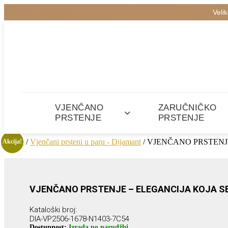
Veli
VJENČANO
ZARUČNIČKO
PRSTENJE
PRSTENJE
Home
/
Vjenčani prsteni u paru - Dijamant
/ VJENČANO PRSTENJ
Akcija!
VJENČANO PRSTENJE – ELEGANCIJA KOJA S
Kataloški broj:
DIA-VP2506-1678-N1403-7C54
Dostupnost:
Izrada po narudžbi