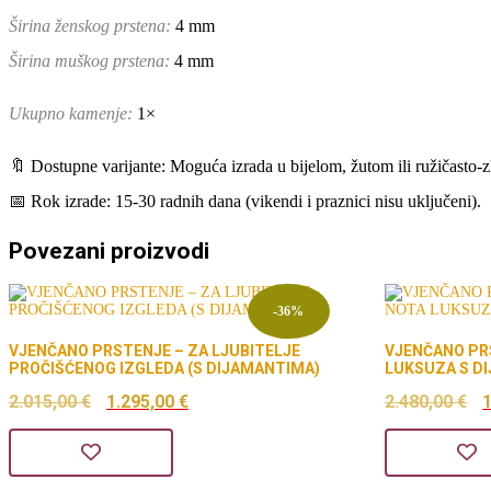
Širina ženskog prstena:
4 mm
Širina muškog prstena:
4 mm
Ukupno kamenje:
1×
🔖 Dostupne varijante: Moguća izrada u bijelom, žutom ili ružičasto-z
📅 Rok izrade: 15-30 radnih dana (vikendi i praznici nisu uključeni).
Povezani proizvodi
-36%
VJENČANO PRSTENJE – ZA LJUBITELJE
VJENČANO PR
PROČIŠĆENOG IZGLEDA (S DIJAMANTIMA)
LUKSUZA S 
Izvorna
Trenutna
I
2.015,00
€
1.295,00
€
2.480,00
€
cijena
cijena
c
bila
je:
b