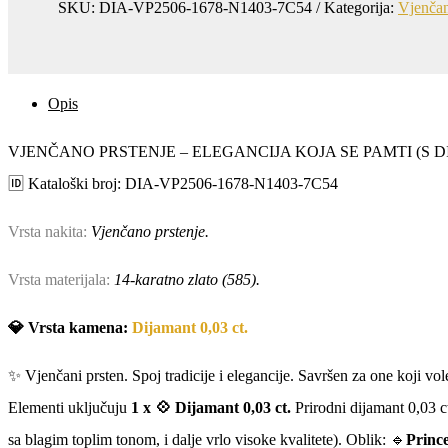
PAMTI
SKU:
DIA-VP2506-1678-N1403-7C54
Kategorija:
Vjenčan
(S
DIJAMANTOM)
količina
Opis
VJENČANO PRSTENJE – ELEGANCIJA KOJA SE PAMTI (S 
🆔 Kataloški broj: DIA-VP2506-1678-N1403-7C54
Vrsta nakita:
Vjenčano prstenje.
Vrsta materijala:
14-karatno zlato (585).
💎 Vrsta kamena:
Dijamant 0,03 ct.
✨ Vjenčani prsten. Spoj tradicije i elegancije. Savršen za one koji vo
Elementi uključuju
1 x
💠 Dijamant 0,03 ct.
Prirodni dijamant 0,03 ct
sa blagim toplim tonom, i dalje vrlo visoke kvalitete). Oblik: 🔹
Prince