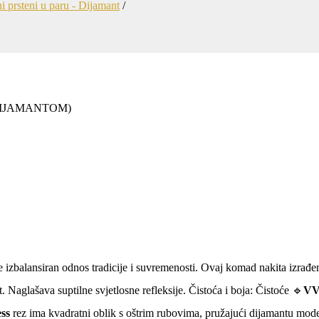
i prsteni u paru - Dijamant
DIJAMANTOM)
le izbalansiran odnos tradicije i suvremenosti. Ovaj komad nakita izrađ
. Naglašava suptilne svjetlosne refleksije. Čistoća i boja: Čistoće 🔹
VV
ss
rez ima kvadratni oblik s oštrim rubovima, pružajući dijamantu modera