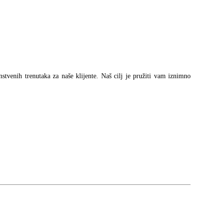
84,00 €.
je:
1.896,00 €.
2.950,00 €.
instvenih trenutaka za naše klijente. Naš cilj je pružiti vam iznimno