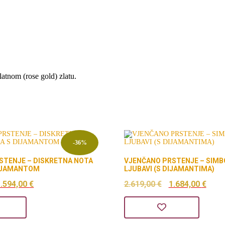
latnom (rose gold) zlatu.
-36%
STENJE – DISKRETNA NOTA
VJENČANO PRSTENJE – SIMB
DIJAMANTOM
LJUBAVI (S DIJAMANTIMA)
zvorna
Trenutna
Izvorna
Tre
1.594,00
€
2.619,00
€
1.684,00
€
ijena
cijena
cijena
cij
ila
je:
bila
je: