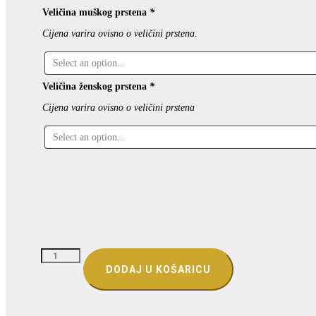
Veličina muškog prstena
*
Cijena varira ovisno o veličini prstena.
Veličina ženskog prstena
*
Cijena varira ovisno o veličini prstena
VJENČANO
PRSTENJE
DODAJ U KOŠARICU
–
ELEGANCIJA
KOJA
SE