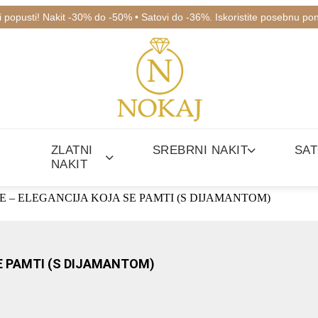
ki popusti! Nakit -30% do -50% • Satovi do -36%. Iskoristite posebnu po
ZLATNI
SREBRNI NAKIT
SAT
NAKIT
E – ELEGANCIJA KOJA SE PAMTI (S DIJAMANTOM)
E PAMTI (S DIJAMANTOM)