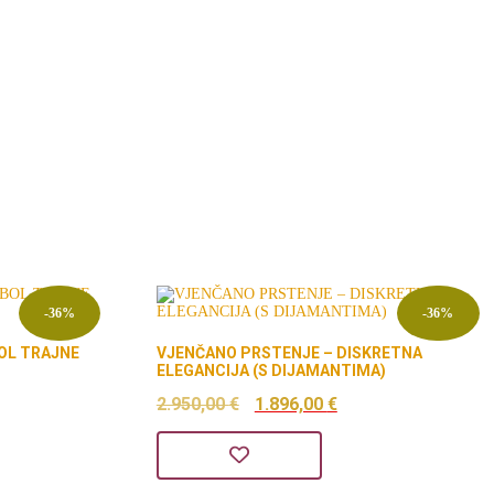
-36%
-36%
OL TRAJNE
VJENČANO PRSTENJE – DISKRETNA
ELEGANCIJA (S DIJAMANTIMA)
nutna
Izvorna
Trenutna
2.950,00
€
1.896,00
€
ena
cijena
cijena
bila
je: