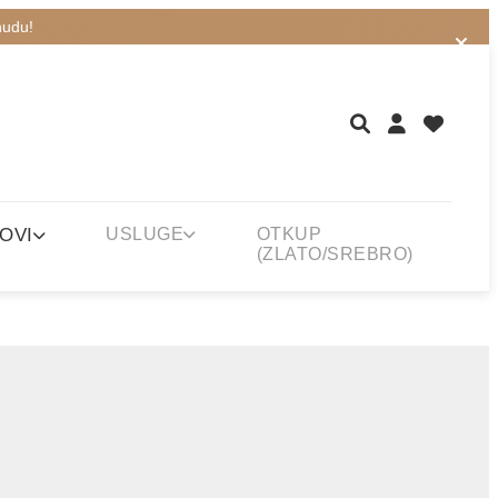
nudu!
OVI
USLUGE
OTKUP
(ZLATO/SREBRO)