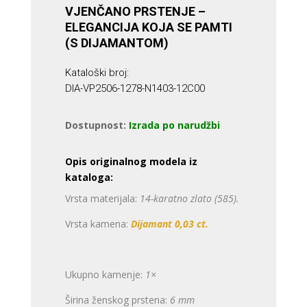
VJENČANO PRSTENJE –
ELEGANCIJA KOJA SE PAMTI
(S DIJAMANTOM)
Kataloški broj:
DIA-VP2506-1278-N1403-12C00
Dostupnost:
Izrada po narudžbi
Opis originalnog modela iz
kataloga:
Vrsta materijala:
14-karatno zlato (585).
Vrsta kamena:
Dijamant 0,03 ct.
Ukupno kamenje:
1×
Širina ženskog prstena:
6 mm