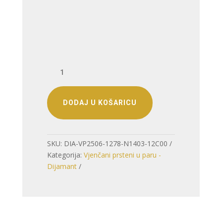
VJENČANO
PRSTENJE
–
ELEGANCIJA
DODAJ U KOŠARICU
KOJA
SE
PAMTI
SKU:
DIA-VP2506-1278-N1403-12C00
(S
Kategorija:
Vjenčani prsteni u paru -
DIJAMANTOM)
Dijamant
količina