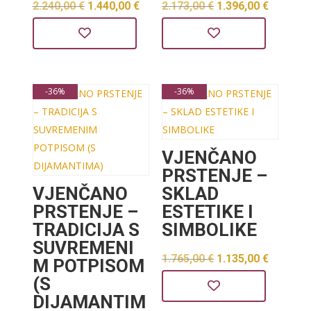
Izvorna
Trenutna
Izvorna
Trenut
2.240,00
€
1.440,00
€
2.173,00
€
1.396,00
€
cijena
cijena
cijena
cijena
bila
je:
bila
je:
je:
1.440,00 €.
je:
1.396,0
-36%
-36%
2.240,00 €.
2.173,00 €.
VJENČANO
PRSTENJE –
VJENČANO
SKLAD
PRSTENJE –
ESTETIKE I
TRADICIJA S
SIMBOLIKE
SUVREMENI
Izvorna
Trenut
1.765,00
€
1.135,00
€
M POTPISOM
(S
cijena
cijena
DIJAMANTIM
bila
je: