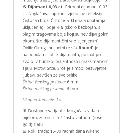
💠 Dijamant 0,03 ct.
Prirodni dijamant 0,03
ct. Naglašava suptilne svjetlosne refleksije.
Čistoća i boja: Čistoće 🔹
SI
(mala unutarnja
uključenja) i boje 🔹
G
(skoro bezbojan, s
blagim tragovima boje koji su nevidljivi golim
okom, što dijamant čini vrlo cijenjenim).
Oblik: Okrugli briljantni rez (🔹
Round
) je
najpopularniji oblik dijamanta, poznat po
svojoj vrhunskoj briljantnosti i maksimalnom
sjaju. Motiv: Srce. Srce je simbol bezuvjetne
ljubavi, savršen za sve prilike.
Širina ženskog prstena:
6 mm
Širina muškog prstena:
6 mm
Ukupno kamenje:
1×
🔖 Dostupne varijante: Moguća izrada u
bijelom, žutom ili ružičasto-zlatnom (rose
gold) zlatu.
📅 Rok izrade: 15-30 radnih dana (vikendi i