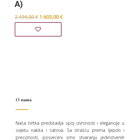
A)
je:
1.135,0
1.765,00 €.
Izvorna
Trenutna
2.494,00
€
1.603,00
€
cijena
cijena
bila
je:
je:
1.603,00 €.
2.494,00 €.
O nama
Naša tvrtka predstavlja spoj izvrsnosti i elegancije u
svijetu nakita i satova. Sa strašću prema ljepoti i
preciznosti, posvećeni smo stvaranju jedinstvenih