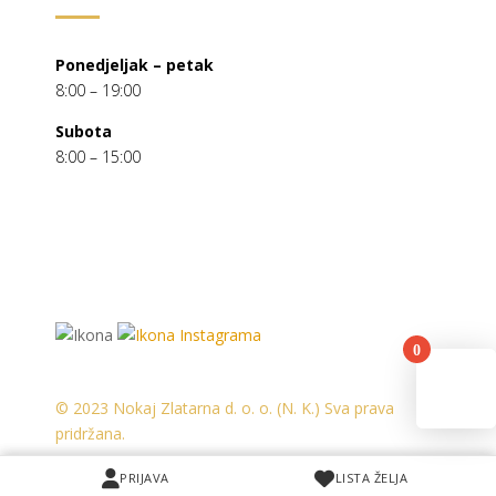
Ponedjeljak – petak
8:00 – 19:00
Subota
8:00 – 15:00
0
You
© 2023 Nokaj Zlatarna d. o. o. (N. K.) Sva prava
pridržana.
PRIJAVA
PRIJAVA
LISTA ŽELJA
LISTA ŽELJA