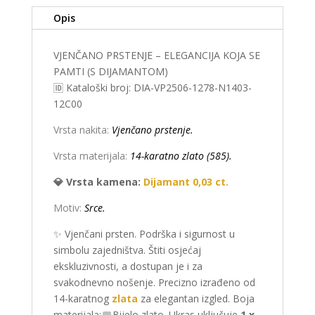
Opis
VJENČANO PRSTENJE – ELEGANCIJA KOJA SE
PAMTI (S DIJAMANTOM)
🆔 Kataloški broj: DIA-VP2506-1278-N1403-
12C00
Vrsta nakita:
Vjenčano prstenje.
Vrsta materijala:
14-karatno zlato (585).
💎 Vrsta kamena:
Dijamant 0,03 ct.
Motiv:
Srce.
✨ Vjenčani prsten. Podrška i sigurnost u
simbolu zajedništva. Štiti osjećaj
ekskluzivnosti, a dostupan je i za
svakodnevno nošenje. Precizno izrađeno od
14-karatnog
zlata
za elegantan izgled. Boja
materijala:
Bijelo zlato. Ukras uključuje
1 x