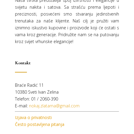
Naša tvrtka predstavlja spoj izvrsnosti i elegancije u
svijetu nakita i satova. Sa strašću prema ljepoti i
preciznosti, posvećeni smo stvaranju jedinstvenih
trenutaka za naše klijente. Naš cilj je pružiti vam
iznimno iskustvo kupovine i proizvode koji će ostati s
vama kroz generacije.
Pridružite nam se na putovanju
kroz svijet vrhunske elegancije!
Kontakt
Braće Radić 11
10380 Sveti Ivan Zelina
Telefon: 01 / 2060-390
E-mail:
nokaj.zlatarna@gmail.com
Izjava o privatnosti
Često postavljena pitanja