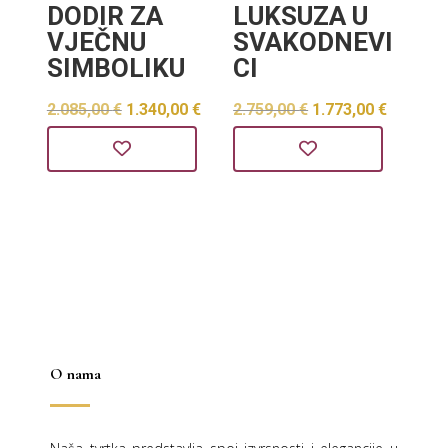
DODIR ZA
LUKSUZA U
VJEČNU
SVAKODNEVI
SIMBOLIKU
CI
Izvorna
Trenutna
Izvorna
Trenut
2.085,00
€
1.340,00
€
2.759,00
€
1.773,00
€
cijena
cijena
cijena
cijena
bila
je:
bila
je:
je:
1.340,00 €.
je:
1.773,0
2.085,00 €.
2.759,00 €.
O nama