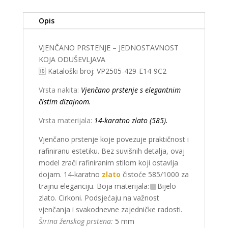
Opis
VJENČANO PRSTENJE – JEDNOSTAVNOST
KOJA ODUŠEVLJAVA
🆔 Kataloški broj: VP2505-429-E14-9C2
Vrsta nakita:
Vjenčano prstenje s elegantnim
čistim dizajnom.
Vrsta materijala:
14-karatno zlato (585).
Vjenčano prstenje koje povezuje praktičnost i
rafiniranu estetiku. Bez suvišnih detalja, ovaj
model zrači rafiniranim stilom koji ostavlja
dojam. 14-karatno
zlato
čistoće 585/1000 za
trajnu eleganciju. Boja materijala:
Bijelo
zlato. Cirkoni. Podsjećaju na važnost
vjenčanja i svakodnevne zajedničke radosti.
Širina ženskog prstena:
5 mm