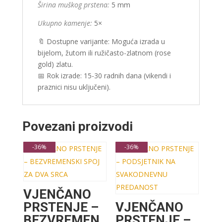
Širina muškog prstena:
5 mm
Ukupno kamenje:
5×
🔖 Dostupne varijante: Moguća izrada u
bijelom, žutom ili ružičasto-zlatnom (rose
gold) zlatu.
📅 Rok izrade: 15-30 radnih dana (vikendi i
praznici nisu uključeni).
Povezani proizvodi
-36%
-36%
VJENČANO
PRSTENJE –
VJENČANO
BEZVREMEN
PRSTENJE –