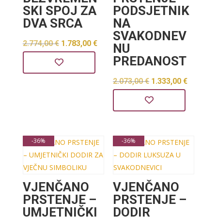
SKI SPOJ ZA
PODSJETNIK
DVA SRCA
NA
SVAKODNEV
Izvorna
Trenutna
2.774,00
€
1.783,00
€
NU
cijena
cijena
PREDANOST
bila
je:
Izvorna
Trenut
2.073,00
€
1.333,00
€
je:
1.783,00 €.
cijena
cijena
2.774,00 €.
bila
je:
je:
1.333,0
-36%
-36%
2.073,00 €.
VJENČANO
VJENČANO
PRSTENJE –
PRSTENJE –
UMJETNIČKI
DODIR