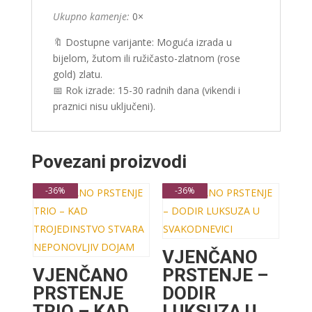
Ukupno kamenje:
0×
🔖 Dostupne varijante: Moguća izrada u
bijelom, žutom ili ružičasto-zlatnom (rose
gold) zlatu.
📅 Rok izrade: 15-30 radnih dana (vikendi i
praznici nisu uključeni).
Povezani proizvodi
-36%
-36%
VJENČANO
VJENČANO
PRSTENJE –
PRSTENJE
DODIR
TRIO – KAD
LUKSUZA U