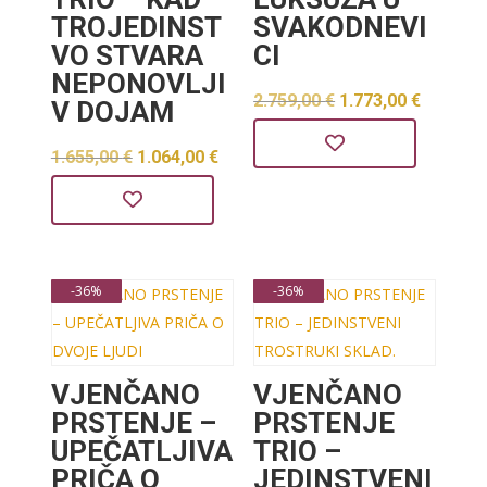
TROJEDINST
SVAKODNEVI
VO STVARA
CI
NEPONOVLJI
Izvorna
Trenut
2.759,00
€
1.773,00
€
V DOJAM
cijena
cijena
Izvorna
Trenutna
1.655,00
€
1.064,00
€
bila
je:
cijena
cijena
je:
1.773,0
bila
je:
2.759,00 €.
je:
1.064,00 €.
-36%
-36%
1.655,00 €.
VJENČANO
VJENČANO
PRSTENJE –
PRSTENJE
UPEČATLJIVA
TRIO –
PRIČA O
JEDINSTVENI