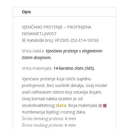
Opis
VJENČANO PRSTENJE – PROFINJENA
NENAMETLJIVOST
🆔 Kataloški broj: VP2505-252-E14-10C60
Vrsta nakita:
Vjenčano prstenje s elegantnim
čistim dizajnom.
Vrsta materijala:
14-karatno zlato (585).
Vjenčano prstenje koje ističe suptilnu
profinjenost. Bez suvišnih detalja, ovaj model
zrači rafiniranim stilom koji ostavlja dojam.
Ovaj komad nakita izrađen je od
visokokvalitetnog
zlata
. Boja materijala:
Kombinacija bijelog i roznog zlata.
Širina ženskog prstena:
6 mm
Širina muškog prstena:
6 mm