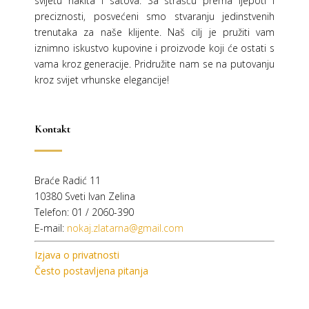
svijetu nakita i satova. Sa strašću prema ljepoti i
preciznosti, posvećeni smo stvaranju jedinstvenih
trenutaka za naše klijente. Naš cilj je pružiti vam
iznimno iskustvo kupovine i proizvode koji će ostati s
vama kroz generacije.
Pridružite nam se na putovanju
kroz svijet vrhunske elegancije!
Kontakt
Braće Radić 11
10380 Sveti Ivan Zelina
Telefon: 01 / 2060-390
E-mail:
nokaj.zlatarna@gmail.com
Izjava o privatnosti
Često postavljena pitanja