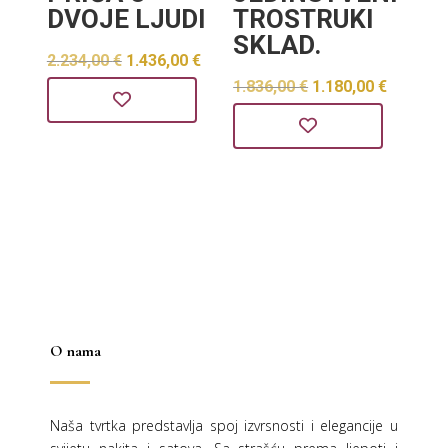
DVOJE LJUDI
TROSTRUKI
SKLAD.
Izvorna
Trenutna
2.234,00
€
1.436,00
€
Izvorna
Trenut
1.836,00
€
1.180,00
€
cijena
cijena
cijena
cijena
bila
je:
bila
je:
je:
1.436,00 €.
je:
1.180,0
2.234,00 €.
1.836,00 €.
O nama
Naša tvrtka predstavlja spoj izvrsnosti i elegancije u