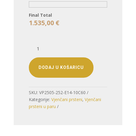
Final Total
1.535,00
€
VJENČANO
PRSTENJE
–
PROFINJENA
DODAJ U KOŠARICU
NENAMETLJIVOST
količina
SKU:
VP2505-252-E14-10C60
Kategorije:
Vjenčani prsteni
,
Vjenčani
prsteni u paru