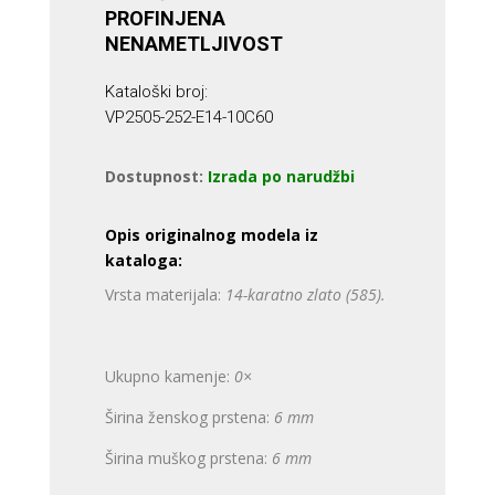
PROFINJENA
NENAMETLJIVOST
Kataloški broj:
VP2505-252-E14-10C60
Dostupnost:
Izrada po narudžbi
Opis originalnog modela iz
kataloga:
Vrsta materijala:
14-karatno zlato (585).
Ukupno kamenje:
0×
Širina ženskog prstena:
6 mm
Širina muškog prstena:
6 mm