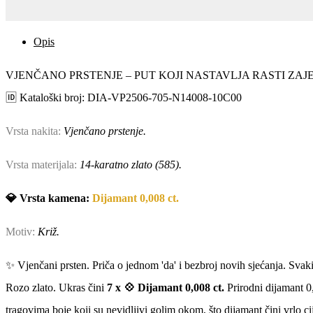
(S
DIJAMANTIMA)
količina
Opis
VJENČANO PRSTENJE – PUT KOJI NASTAVLJA RASTI ZAJ
🆔 Kataloški broj: DIA-VP2506-705-N14008-10C00
Vrsta nakita:
Vjenčano prstenje.
Vrsta materijala:
14-karatno zlato (585).
💎 Vrsta kamena:
Dijamant 0,008 ct.
Motiv:
Križ.
✨ Vjenčani prsten. Priča o jednom 'da' i bezbroj novih sjećanja. Svaki
Rozo zlato. Ukras čini
7 x
💠 Dijamant 0,008 ct.
Prirodni dijamant 0,
tragovima boje koji su nevidljivi golim okom, što dijamant čini vrlo ci