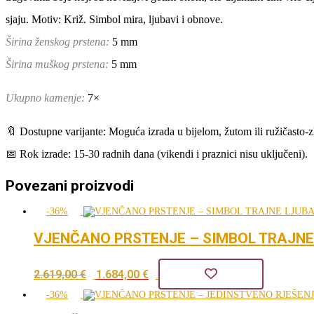
sjaju. Motiv: Križ. Simbol mira, ljubavi i obnove.
Širina ženskog prstena:
5 mm
Širina muškog prstena:
5 mm
Ukupno kamenje:
7×
🔖 Dostupne varijante: Moguća izrada u bijelom, žutom ili ružičasto-z
📅 Rok izrade: 15-30 radnih dana (vikendi i praznici nisu uključeni).
Povezani proizvodi
-36%
VJENČANO PRSTENJE – SIMBOL TRAJNE
Izvorna
Trenutna
2.619,00
€
1.684,00
€
cijena
cijena
-36%
bila
je: