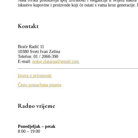
Naša tvrtka predstavlja spoj izvrsnosti i elegancije u svijetu nakit
iskustvo kupovine i proizvode koji će ostati s vama kroz generacije.
Kontakt
Braće Radić 11
10380 Sveti Ivan Zelina
Telefon: 01 / 2060-390
E-mail:
nokaj.zlatarna@gmail.com
Izjava o privatnosti
Često postavljena pitanja
Radno vrijeme
Ponedjeljak – petak
8:00 – 19:00