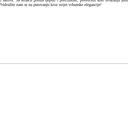
a i satova. Sa strašću prema ljepoti i preciznosti, posvećeni smo stvaranju jed
Pridružite nam se na putovanju kroz svijet vrhunske elegancije!