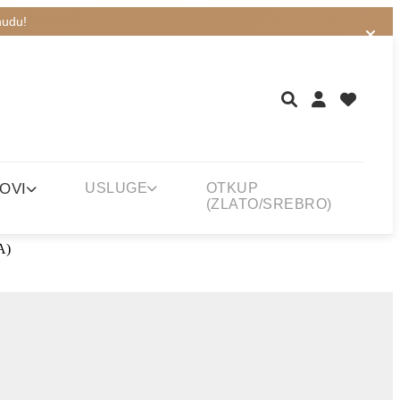
nudu!
OVI
USLUGE
OTKUP
(ZLATO/SREBRO)
A)