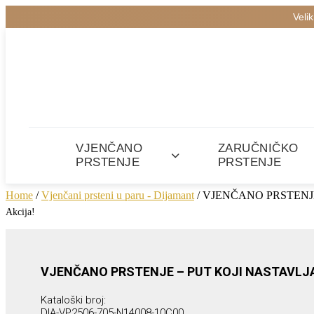
Veli
VJENČANO
ZARUČNIČKO
PRSTENJE
PRSTENJE
Home
/
Vjenčani prsteni u paru - Dijamant
/ VJENČANO PRSTENJ
Akcija!
VJENČANO PRSTENJE – PUT KOJI NASTAVLJA
Kataloški broj:
DIA-VP2506-705-N14008-10C00