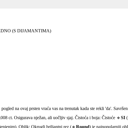
EDNO (S DIJAMANTIMA)
 pogled na ovaj prsten vraća vas na trenutak kada ste rekli 'da'. Savrše
008 ct. Osigurava nježan, ali uočljiv sjaj. Čistoća i boja: Čistoće 🔹
SI
(
jenjenim). Oblik: Okrugli briljantni rez (🔹
Round
) je najpopularniji o