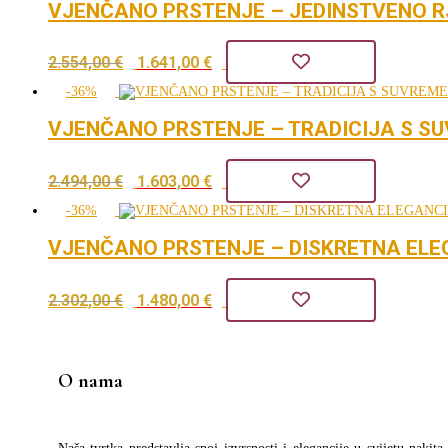
VJENČANO PRSTENJE – JEDINSTVENO R
je:
1.684,00 €.
Izvorna
Trenutna
2.554,00
€
1.641,00
€
2.619,00 €.
cijena
cijena
-36%
bila
je:
VJENČANO PRSTENJE – TRADICIJA S S
je:
1.641,00 €.
Izvorna
Trenutna
2.494,00
€
1.603,00
€
2.554,00 €.
cijena
cijena
-36%
bila
je:
VJENČANO PRSTENJE – DISKRETNA ELE
je:
1.603,00 €.
Izvorna
Trenutna
2.302,00
€
1.480,00
€
2.494,00 €.
cijena
cijena
bila
je:
O nama
je:
1.480,00 €.
2.302,00 €.