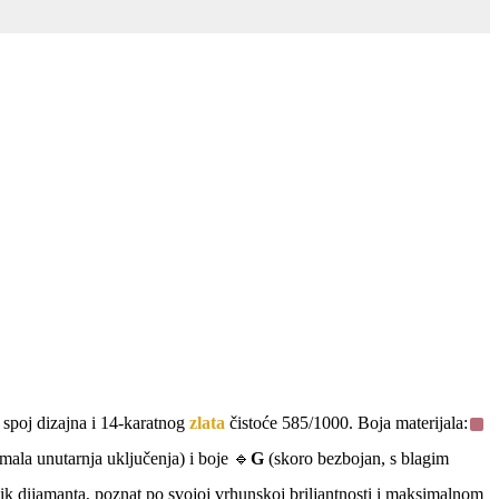
n spoj dizajna i 14-karatnog
zlata
čistoće 585/1000. Boja materijala:
mala unutarnja uključenja) i boje 🔹
G
(skoro bezbojan, s blagim
blik dijamanta, poznat po svojoj vrhunskoj briljantnosti i maksimalnom