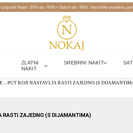
ki popusti! Nakit -30% do -50% • Satovi do -36%. Iskoristite posebnu po
ZLATNI
SREBRNI NAKIT
SAT
NAKIT
E – PUT KOJI NASTAVLJA RASTI ZAJEDNO (S DIJAMANTIM
 RASTI ZAJEDNO (S DIJAMANTIMA)