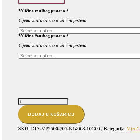
Veličina muškog prstena
*
Cijena varira ovisno o veličini prstena.
Veličina ženskog prstena
*
Cijena varira ovisno o veličini prstena
VJENČANO
PRSTENJE
–
DODAJ U KOŠARICU
PUT
KOJI
NASTAVLJA
SKU:
DIA-VP2506-705-N14008-10C00
Kategorija:
Vjenča
RASTI
ZAJEDNO