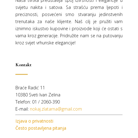
Naša tvrtka predstavlja spoj izvrsnosti i elegancije u
svijetu nakita i satova. Sa strašću prema ljepoti i
preciznosti, posvećeni smo stvaranju jedinstvenih
trenutaka za naše klijente. Naš cilj je pružiti vam
iznimno iskustvo kupovine i proizvode koji će ostati s
vama kroz generacije.
Pridružite nam se na putovanju
kroz svijet vrhunske elegancije!
Kontakt
Braće Radić 11
10380 Sveti Ivan Zelina
Telefon: 01 / 2060-390
E-mail:
nokaj.zlatarna@gmail.com
Izjava o privatnosti
Često postavljena pitanja