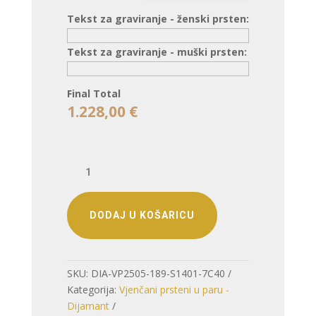
Tekst za graviranje - ženski prsten:
Tekst za graviranje - muški prsten:
Final Total
1.228,00
€
VJENČANO
PRSTENJE
SOLOLINIJA
–
DODAJ U KOŠARICU
NAGLASAK
NA
JEDNOJ,
SKU:
DIA-VP2505-189-S1401-7C40
BESKRAJNOJ
Kategorija:
Vjenčani prsteni u paru -
LINIJI
Dijamant
(S