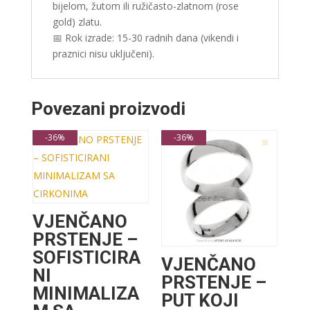
bijelom, žutom ili ružičasto-zlatnom (rose
gold) zlatu.
📅 Rok izrade: 15-30 radnih dana (vikendi i
praznici nisu uključeni).
Povezani proizvodi
-36%
-36%
VJENČANO
PRSTENJE –
SOFISTICIRA
VJENČANO
NI
PRSTENJE –
MINIMALIZA
PUT KOJI