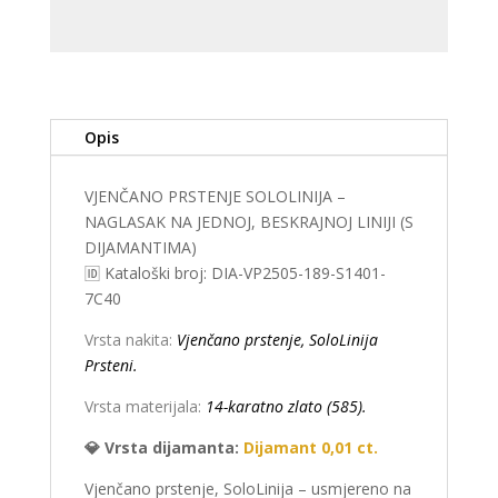
DIJAMANTIMA)
količina
Opis
VJENČANO PRSTENJE SOLOLINIJA –
NAGLASAK NA JEDNOJ, BESKRAJNOJ LINIJI (S
DIJAMANTIMA)
🆔 Kataloški broj: DIA-VP2505-189-S1401-
7C40
Vrsta nakita:
Vjenčano prstenje, SoloLinija
Prsteni.
Vrsta materijala:
14-karatno zlato (585).
💎 Vrsta dijamanta:
Dijamant 0,01 ct.
Vjenčano prstenje, SoloLinija – usmjereno na