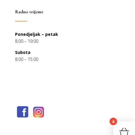
Radno vrijeme
Ponedjeljak – petak
8:00 – 19:00
Subota
8:00 – 15:00
0
You