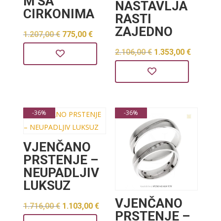
M SA
NASTAVLJA
CIRKONIMA
RASTI
ZAJEDNO
Izvorna
Trenutna
1.207,00
€
775,00
€
cijena
cijena
Izvorna
Trenut
2.106,00
€
1.353,00
€
bila
je:
cijena
cijena
je:
775,00 €.
bila
je:
1.207,00 €.
je:
1.353,0
-36%
-36%
2.106,00 €.
VJENČANO
PRSTENJE –
NEUPADLJIV
LUKSUZ
VJENČANO
Izvorna
Trenutna
1.716,00
€
1.103,00
€
PRSTENJE –