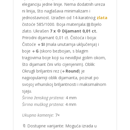
eleganciju jedne linije. Nema dodatnih ureza
ni linija, što naglašava minimalizam i
jednostavnost. Izrađen od 14-karatnog
zlata
čistoće 585/1000. Boja materijala:
Bijelo
zlato. Ukrašen
7 x
💠 Dijamant 0,01 ct.
Prirodni dijamant 0,01 ct. Čistoća i boja:
Čistoće 🔹
SI
(mala unutarnja uključenja) i
boje 🔹
G
(skoro bezbojan, s blagim
tragovima boje koji su nevidljivi golim okom,
što dijamant čini vrlo cijenjenim). Oblik:
Okrugli briljantni rez (🔹
Round
) je
najpopularniji oblik dijamanta, poznat po
svojoj vrhunskoj briljantnosti i maksimalnom
sjaju.
Širina ženskog prstena:
4 mm
Širina muškog prstena:
4 mm
Ukupno kamenje:
7×
🔖 Dostupne varijante: Moguća izrada u