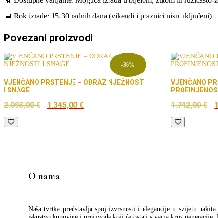
🔖 Dostupne varijante: Moguća izrada u bijelom, žutom ili ružičasto-z
📅 Rok izrade: 15-30 radnih dana (vikendi i praznici nisu uključeni).
Povezani proizvodi
-36%
VJENČANO PRSTENJE – ODRAZ NJEŽNOSTI
VJENČANO PR
I SNAGE
PROFINJENO
Izvorna
Trenutna
I
2.093,00
€
1.345,00
€
1.742,00
€
cijena
cijena
c
bila
je:
b
je:
1.345,00 €.
j
2.093,00 €.
1
O nama
Naša tvrtka predstavlja spoj izvrsnosti i elegancije u svijetu nakit
iskustvo kupovine i proizvode koji će ostati s vama kroz generacije.