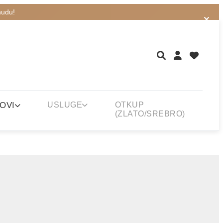
nudu!
OVI
USLUGE
OTKUP
(ZLATO/SREBRO)