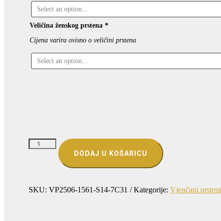
Veličina ženskog prstena
*
Cijena varira ovisno o veličini prstena
VJENČANO
PRSTENJE
DODAJ U KOŠARICU
SOLOLINIJA
–
NEPREKINUTA
LINIJA
VAŠE
SKU:
VP2506-1561-S14-7C31
Kategorije:
Vjenčani prsteni
LJUBAVI
količina