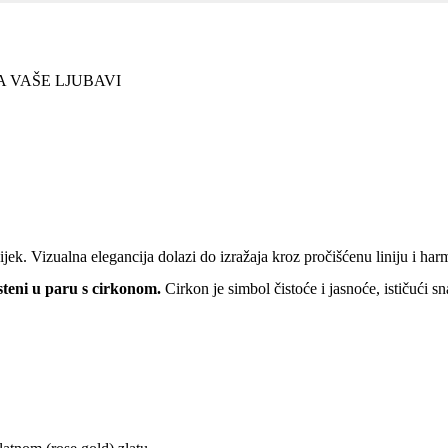
A VAŠE LJUBAVI
vijek. Vizualna elegancija dolazi do izražaja kroz pročišćenu liniju i h
teni u paru s cirkonom.
Cirkon je simbol čistoće i jasnoće, ističući s