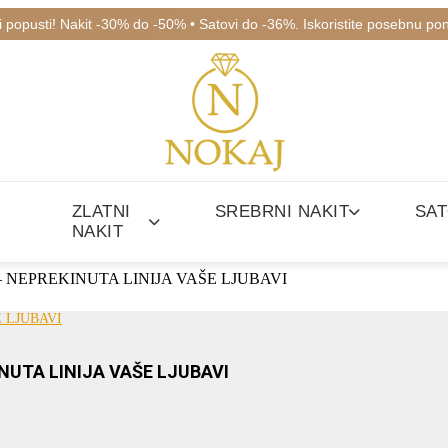
ki popusti! Nakit -30% do -50% • Satovi do -36%. Iskoristite posebnu po
ZLATNI
SREBRNI NAKIT
SAT
NAKIT
– NEPREKINUTA LINIJA VAŠE LJUBAVI
UTA LINIJA VAŠE LJUBAVI