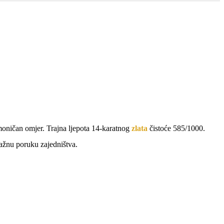
armoničan omjer. Trajna ljepota 14-karatnog
zlata
čistoće 585/1000.
nažnu poruku zajedništva.