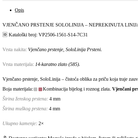
Opis
VJENČANO PRSTENJE SOLOLINIJA – NEPREKINUTA LINIJ
🆔 Kataloški broj: VP2506-1561-S14-7C31
Vrsta nakita:
Vjenčano prstenje, SoloLinija Prsteni.
Vrsta materijala:
14-karatno zlato (585).
Vjenčano prstenje, SoloLinija – čistoća oblika za priču koja traje zau
Boja materijala:
Kombinacija bijelog i roznog zlata.
Vjenčani prs
Širina ženskog prstena:
4 mm
Širina muškog prstena:
4 mm
Ukupno kamenje:
2×