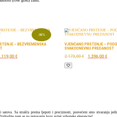
latnom (rose gold) zlatu.
-36%
STENJE – BEZVREMENSKA
VJENČANO PRSTENJE – PODS
ST
SVAKODNEVNU PREDANOST
zvorna
Trenutna
Izvorna
Tre
1.119,00
€
2.173,00
€
1.396,00
€
ijena
cijena
cijena
cij
ila
je:
bila
je:
e:
1.119,00 €.
je:
1.3
.742,00 €.
2.173,00 €.
a i satova. Sa strašću prema ljepoti i preciznosti, posvećeni smo stvaranju jed
Pridružite nam se na putovanju kroz svijet vrhunske elegancije!