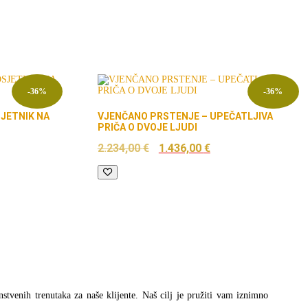
-36%
-36%
JETNIK NA
VJENČANO PRSTENJE – UPEČATLJIVA
PRIČA O DVOJE LJUDI
nutna
Izvorna
Trenutna
2.234,00
€
1.436,00
€
ena
cijena
cijena
bila
je:
96,00 €.
je:
1.436,00 €.
2.234,00 €.
instvenih trenutaka za naše klijente. Naš cilj je pružiti vam iznimno