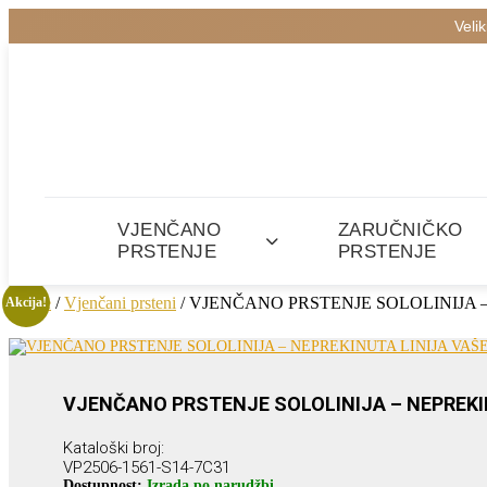
Veli
VJENČANO
ZARUČNIČKO
PRSTENJE
PRSTENJE
Home
/
Vjenčani prsteni
/ VJENČANO PRSTENJE SOLOLINIJA 
Akcija!
VJENČANO PRSTENJE SOLOLINIJA – NEPREKIN
Kataloški broj:
VP2506-1561-S14-7C31
Dostupnost:
Izrada po narudžbi