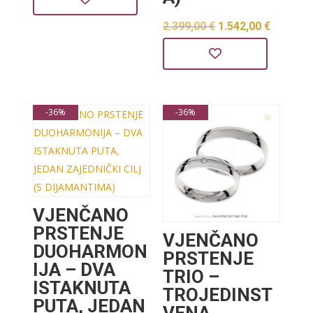
bila
je:
Izvorna
Trenut
2.399,00
€
1.542,00
€
je:
1.440,00 €.
cijena
cijena
2.240,00 €.
bila
je:
je:
1.542,0
-36%
-36%
2.399,00 €.
VJENČANO
PRSTENJE
VJENČANO
DUOHARMON
PRSTENJE
IJA – DVA
TRIO –
ISTAKNUTA
TROJEDINST
PUTA, JEDAN