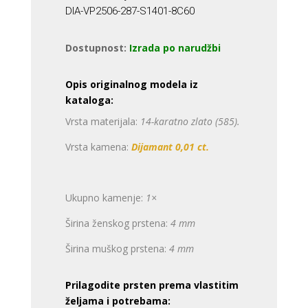
DIA-VP2506-287-S1401-8C60
Dostupnost:
Izrada po narudžbi
Opis originalnog modela iz
kataloga:
Vrsta materijala:
14-karatno zlato (585).
Vrsta kamena:
Dijamant 0,01 ct.
Ukupno kamenje:
1×
Širina ženskog prstena:
4 mm
Širina muškog prstena:
4 mm
Prilagodite prsten prema vlastitim
željama i potrebama: