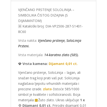
VJENČANO PRSTENJE SOLOLINIJA –
SIMBOLIKA ČISTOG DIZAJNA (S
DIJAMANTOM)
🆔 Kataloški broj: DIA-VP2506-287-S1401-
8C60
Vrsta nakita:
Vjenčano prstenje, SoloLinija
Prsteni.
Vrsta materijala:
14-karatno zlato (585).
💎 Vrsta kamena:
Dijamant 0,01 ct.
Vjenčano prstenje, SoloLinija – lagan, ali
snažan trag koji prati vaš put. SoloLinija
naglašava ljepotu vrhunskih materijala i
precizne izrade.
zlato
čistoće 585/1000
simbol je kvalitete i sofisticiranosti. Boja
materijala:
Žuto zlato. Ukras uključuje
1 x
💠 Dijamant 0,01 ct.
Prirodni dijamant 0,01