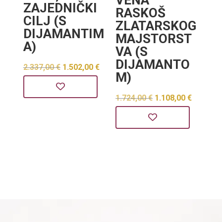
VENA
ZAJEDNIČKI
RASKOŠ
CILJ (S
ZLATARSKOG
DIJAMANTIM
MAJSTORST
A)
VA (S
DIJAMANTO
Izvorna
Trenutna
2.337,00
€
1.502,00
€
M)
cijena
cijena
Izvorna
Trenut
1.724,00
€
1.108,00
€
bila
je:
cijena
cijena
je:
1.502,00 €.
bila
je:
2.337,00 €.
je:
1.108,0
1.724,00 €.