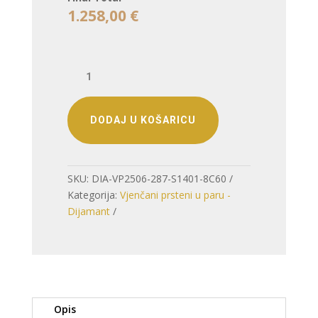
1.258,00
€
VJENČANO
PRSTENJE
SOLOLINIJA
–
DODAJ U KOŠARICU
SIMBOLIKA
ČISTOG
DIZAJNA
SKU:
DIA-VP2506-287-S1401-8C60
(S
Kategorija:
Vjenčani prsteni u paru -
DIJAMANTOM)
Dijamant
količina
Opis