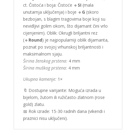
ct. Čistoća i boja: Čistoće 🔹
SI
(mala
unutarnja uključenja) i boje 🔹
G
(skoro
bezbojan, s blagim tragovima boje koji su
nevidljivi golim okom, što dijamant čini vrlo
cijenjenim). Oblik: Okrugli briljantni rez
(🔹
Round
) je najpopularniji oblik dijamanta,
poznat po svojoj vrhunskoj briljantnosti i
maksimalnom sjaju.
Širina ženskog prstena:
4 mm
Širina muškog prstena:
4 mm
Ukupno kamenje:
1×
🔖 Dostupne varijante: Moguća izrada u
bijelom, žutom ili ružičasto-zlatnom (rose
gold) zlatu.
📅 Rok izrade: 15-30 radnih dana (vikendi i
praznici nisu uključeni).