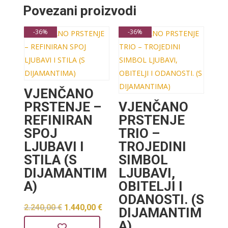
Povezani proizvodi
-36%
-36%
VJENČANO
PRSTENJE –
VJENČANO
REFINIRAN
PRSTENJE
SPOJ
TRIO –
LJUBAVI I
TROJEDINI
STILA (S
SIMBOL
DIJAMANTIM
LJUBAVI,
A)
OBITELJI I
ODANOSTI. (S
Izvorna
Trenutna
2.240,00
€
1.440,00
€
DIJAMANTIM
cijena
cijena
A)