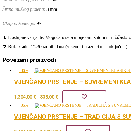
Širina muškog prstena:
3 mm
Ukupno kamenje:
9×
🔖 Dostupne varijante: Moguća izrada u bijelom, žutom ili ružičasto-z
📅 Rok izrade: 15-30 radnih dana (vikendi i praznici nisu uključeni).
Povezani proizvodi
-36%
VJENČANO PRSTENJE – SUVREMENI KL
Izvorna
Trenutna
1.304,00
€
838,00
€
cijena
cijena
-36%
bila
je:
VJENČANO PRSTENJE – TRADICIJA S S
je:
838,00 €.
Izvorna
Trenutna