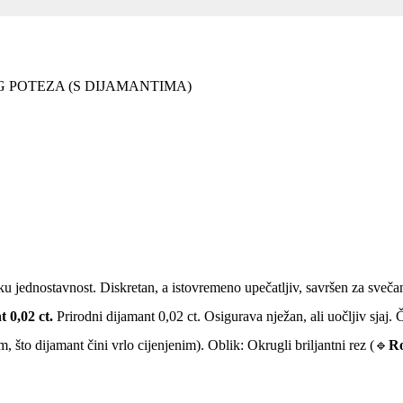
G POTEZA (S DIJAMANTIMA)
sku jednostavnost. Diskretan, a istovremeno upečatljiv, savršen za sveč
 0,02 ct.
Prirodni dijamant 0,02 ct. Osigurava nježan, ali uočljiv sjaj. 
 što dijamant čini vrlo cijenjenim). Oblik: Okrugli briljantni rez (🔹
R