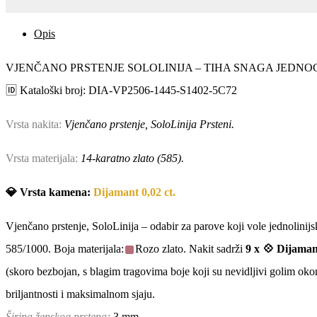
DIJAMANTIMA)
količina
Opis
VJENČANO PRSTENJE SOLOLINIJA – TIHA SNAGA JEDNO
🆔 Kataloški broj: DIA-VP2506-1445-S1402-5C72
Vrsta nakita:
Vjenčano prstenje, SoloLinija Prsteni.
Vrsta materijala:
14-karatno zlato (585).
💎 Vrsta kamena:
Dijamant 0,02 ct.
Vjenčano prstenje, SoloLinija – odabir za parove koji vole jednolinij
585/1000. Boja materijala:
Rozo zlato. Nakit sadrži
9 x
💠 Dijamant
(skoro bezbojan, s blagim tragovima boje koji su nevidljivi golim okom,
briljantnosti i maksimalnom sjaju.
Širina ženskog prstena:
3 mm