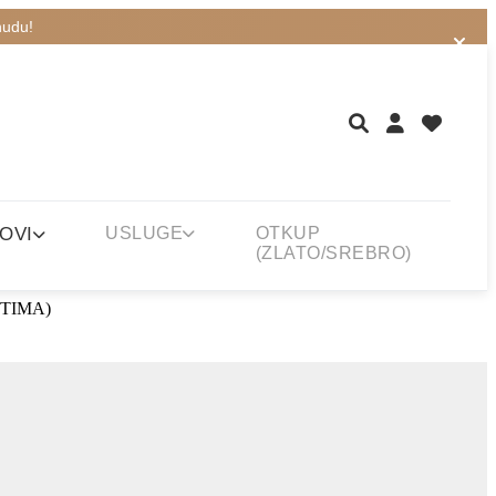
nudu!
OVI
USLUGE
OTKUP
(ZLATO/SREBRO)
NTIMA)