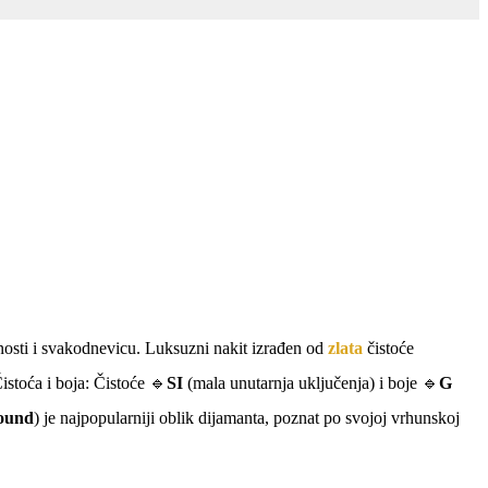
anosti i svakodnevicu. Luksuzni nakit izrađen od
zlata
čistoće
Čistoća i boja: Čistoće 🔹
SI
(mala unutarnja uključenja) i boje 🔹
G
ound
) je najpopularniji oblik dijamanta, poznat po svojoj vrhunskoj