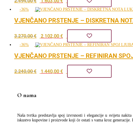
2.494,00
€
1.603,00
€
1.304,00 €.
cijena
cijena
-36%
bila
je:
VJENČANO PRSTENJE – DISKRETNA NOT
je:
1.603,00 €.
Izvorna
Trenutna
3.270,00
€
2.102,00
€
2.494,00 €.
cijena
cijena
-36%
bila
je:
VJENČANO PRSTENJE – REFINIRAN SPOJ 
je:
2.102,00 €.
Izvorna
Trenutna
2.240,00
€
1.440,00
€
3.270,00 €.
cijena
cijena
bila
je:
O nama
je:
1.440,00 €.
2.240,00 €.
Naša tvrtka predstavlja spoj izvrsnosti i elegancije u svijetu nakit
iskustvo kupovine i proizvode koji će ostati s vama kroz generacije.