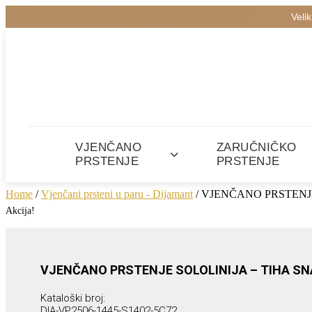
Veli
VJENČANO
ZARUČNIČKO
PRSTENJE
PRSTENJE
Home
/
Vjenčani prsteni u paru - Dijamant
/ VJENČANO PRSTENJ
Akcija!
VJENČANO PRSTENJE SOLOLINIJA – TIHA S
Kataloški broj:
DIA-VP2506-1445-S1402-5C72