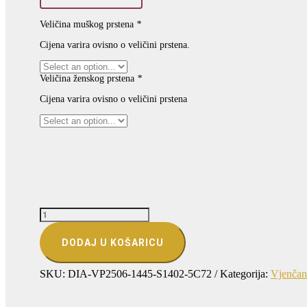
Veličina muškog prstena
*
Cijena varira ovisno o veličini prstena.
Veličina ženskog prstena
*
Cijena varira ovisno o veličini prstena
VJENČANO
PRSTENJE
SOLOLINIJA
DODAJ U KOŠARICU
–
TIHA
SNAGA
SKU:
DIA-VP2506-1445-S1402-5C72
Kategorija:
Vjenčani
JEDNOG
POTEZA
(S