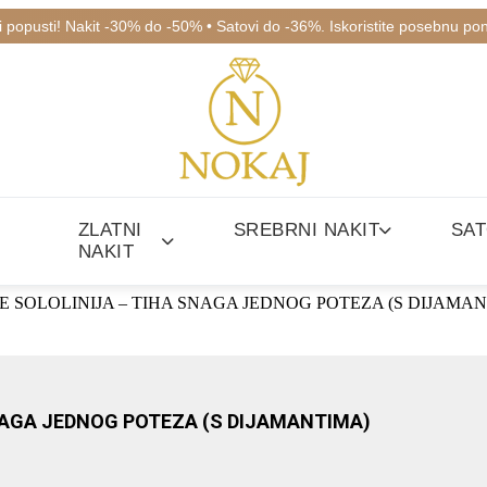
ki popusti! Nakit -30% do -50% • Satovi do -36%. Iskoristite posebnu po
ZLATNI
SREBRNI NAKIT
SAT
NAKIT
E SOLOLINIJA – TIHA SNAGA JEDNOG POTEZA (S DIJAMA
NAGA JEDNOG POTEZA (S DIJAMANTIMA)