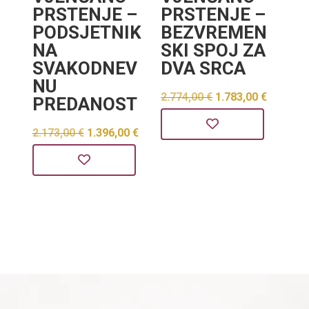
PRSTENJE –
PRSTENJE –
PODSJETNIK
BEZVREMEN
NA
SKI SPOJ ZA
SVAKODNEV
DVA SRCA
NU
Izvorna
Trenut
2.774,00
€
1.783,00
€
PREDANOST
cijena
cijena
Izvorna
Trenutna
2.173,00
€
1.396,00
€
bila
je:
cijena
cijena
je:
1.783,0
bila
je:
2.774,00 €.
je:
1.396,00 €.
2.173,00 €.