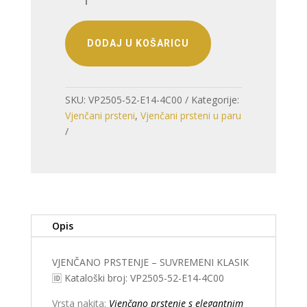
PRSTENJE
–
SUVREMENI
DODAJ U KOŠARICU
KLASIK
količina
SKU:
VP2505-52-E14-4C00
Kategorije:
Vjenčani prsteni
,
Vjenčani prsteni u paru
Opis
VJENČANO PRSTENJE – SUVREMENI KLASIK
🆔 Kataloški broj: VP2505-52-E14-4C00
Vrsta nakita:
Vjenčano prstenje s elegantnim