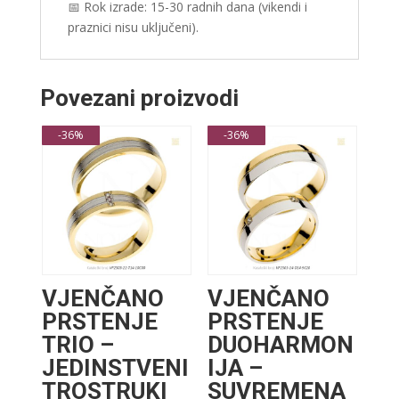
📅 Rok izrade: 15-30 radnih dana (vikendi i
praznici nisu uključeni).
Povezani proizvodi
-36%
-36%
VJENČANO
VJENČANO
PRSTENJE
PRSTENJE
TRIO –
DUOHARMON
JEDINSTVENI
IJA –
TROSTRUKI
SUVREMENA