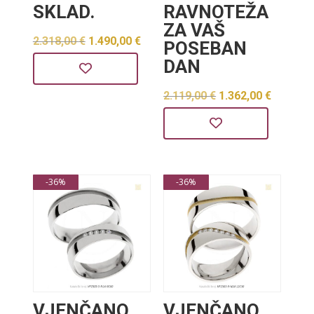
SKLAD.
RAVNOTEŽA
ZA VAŠ
Izvorna
Trenutna
2.318,00
€
1.490,00
€
POSEBAN
cijena
cijena
DAN
bila
je:
Izvorna
Trenut
2.119,00
€
1.362,00
€
je:
1.490,00 €.
cijena
cijena
2.318,00 €.
bila
je:
je:
1.362,0
-36%
-36%
2.119,00 €.
VJENČANO
VJENČANO