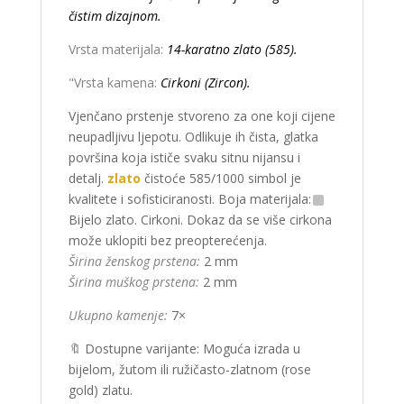
čistim dizajnom.
Vrsta materijala:
14-karatno zlato (585).
"Vrsta kamena:
Cirkoni (Zircon).
Vjenčano prstenje stvoreno za one koji cijene
neupadljivu ljepotu. Odlikuje ih čista, glatka
površina koja ističe svaku sitnu nijansu i
detalj.
zlato
čistoće 585/1000 simbol je
kvalitete i sofisticiranosti. Boja materijala:
Bijelo zlato. Cirkoni. Dokaz da se više cirkona
može uklopiti bez preopterećenja.
Širina ženskog prstena:
2 mm
Širina muškog prstena:
2 mm
Ukupno kamenje:
7×
🔖 Dostupne varijante: Moguća izrada u
bijelom, žutom ili ružičasto-zlatnom (rose
gold) zlatu.