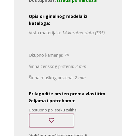
Dostupnost:
Izrada po narudžbi
Opis originalnog modela iz
kataloga:
Vrsta materijala:
14-karatno zlato (585).
Ukupno kamenje:
7×
Širina ženskog prstena:
2 mm
Širina muškog prstena:
2 mm
Prilagodite prsten prema vlastitim
željama i potrebama:
Dostupno po isteku zaliha
Veličina muškog prstena
*