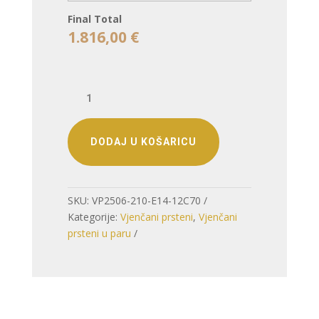
Final Total
1.816,00
€
VJENČANO
PRSTENJE
–
SUZDRŽANO,
DODAJ U KOŠARICU
ALI
ELEGANTNO
količina
SKU:
VP2506-210-E14-12C70
Kategorije:
Vjenčani prsteni
,
Vjenčani
prsteni u paru