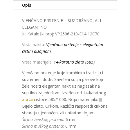
Opis
VJENČANO PRSTENJE – SUZDRŽANO, ALI
ELEGANTNO
🆔 Kataloški broj: VP2506-210-E14-12C70
Vrsta nakita:
Vjenčano prstenje s elegantnim
čistim dizajnom.
Vrsta materijala:
14-karatno zlato (585).
Vjenčano prstenje koje kombinira tradiciju i
suvremeni dodir. Savršeni su za parove koji
žele nositi elegantan nakit uz naglasak na
suptilno zajedništvo. Izrađen od 14-karatnog
zlata
čistoće 585/1000. Boja materijala:
Bijelo zlato. Cirkoni. Različiti rasporedi cirkona
stvaraju ujednačen, ali unikatan dojam.
Širina ženskog prstena:
6 mm
Širina muškog prstena:
6 mm