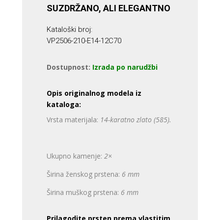
SUZDRŽANO, ALI ELEGANTNO
Kataloški broj:
VP2506-210-E14-12C70
Dostupnost:
Izrada po narudžbi
Opis originalnog modela iz
kataloga:
Vrsta materijala:
14-karatno zlato (585).
Ukupno kamenje:
2×
Širina ženskog prstena:
6 mm
Širina muškog prstena:
6 mm
Prilagodite prsten prema vlastitim