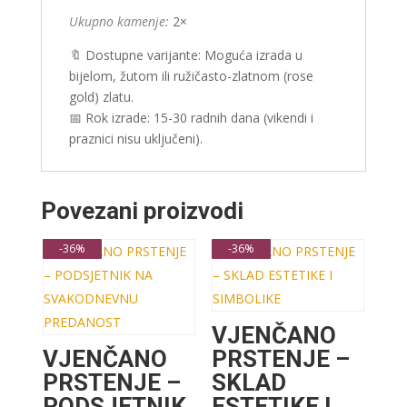
Ukupno kamenje:
2×
🔖 Dostupne varijante: Moguća izrada u
bijelom, žutom ili ružičasto-zlatnom (rose
gold) zlatu.
📅 Rok izrade: 15-30 radnih dana (vikendi i
praznici nisu uključeni).
Povezani proizvodi
-36%
-36%
VJENČANO
VJENČANO
PRSTENJE –
PRSTENJE –
SKLAD
PODSJETNIK
ESTETIKE I