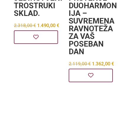
TROSTRUKI
DUOHARMON
SKLAD.
IJA –
SUVREMENA
Izvorna
Trenutna
2.318,00
€
1.490,00
€
RAVNOTEŽA
cijena
cijena
ZA VAŠ
POSEBAN
bila
je:
DAN
je:
1.490,00 €.
2.318,00 €.
Izvorna
Trenut
2.119,00
€
1.362,00
€
cijena
cijena
bila
je:
je:
1.362,0
2.119,00 €.