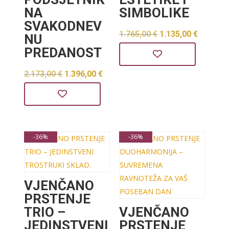
NA
SIMBOLIKE
SVAKODNEV
Izvorna
Trenut
1.765,00
€
1.135,00
€
NU
PREDANOST
cijena
cijena
bila
je:
Izvorna
Trenutna
2.173,00
€
1.396,00
€
je:
1.135,0
cijena
cijena
1.765,00 €.
bila
je:
je:
1.396,00 €.
-36%
-36%
2.173,00 €.
VJENČANO
PRSTENJE
TRIO –
VJENČANO
JEDINSTVENI
PRSTENJE