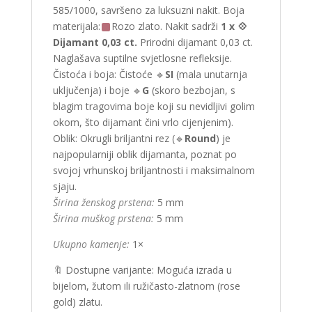
585/1000, savršeno za luksuzni nakit. Boja
materijala:
Rozo zlato. Nakit sadrži
1 x
💠
Dijamant 0,03 ct.
Prirodni dijamant 0,03 ct.
Naglašava suptilne svjetlosne refleksije.
Čistoća i boja: Čistoće 🔹
SI
(mala unutarnja
uključenja) i boje 🔹
G
(skoro bezbojan, s
blagim tragovima boje koji su nevidljivi golim
okom, što dijamant čini vrlo cijenjenim).
Oblik: Okrugli briljantni rez (🔹
Round
) je
najpopularniji oblik dijamanta, poznat po
svojoj vrhunskoj briljantnosti i maksimalnom
sjaju.
Širina ženskog prstena:
5 mm
Širina muškog prstena:
5 mm
Ukupno kamenje:
1×
🔖 Dostupne varijante: Moguća izrada u
bijelom, žutom ili ružičasto-zlatnom (rose
gold) zlatu.