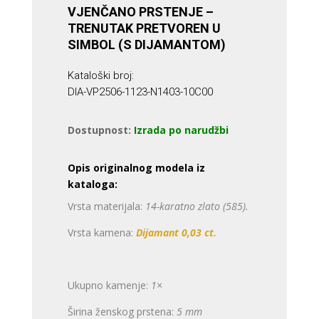
VJENČANO PRSTENJE –
TRENUTAK PRETVOREN U
SIMBOL (S DIJAMANTOM)
Kataloški broj:
DIA-VP2506-1123-N1403-10C00
Dostupnost:
Izrada po narudžbi
Opis originalnog modela iz
kataloga:
Vrsta materijala:
14-karatno zlato (585).
Vrsta kamena:
Dijamant 0,03 ct.
Ukupno kamenje:
1×
Širina ženskog prstena:
5 mm