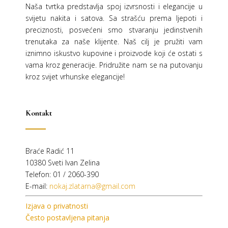
Naša tvrtka predstavlja spoj izvrsnosti i elegancije u
svijetu nakita i satova. Sa strašću prema ljepoti i
preciznosti, posvećeni smo stvaranju jedinstvenih
trenutaka za naše klijente. Naš cilj je pružiti vam
iznimno iskustvo kupovine i proizvode koji će ostati s
vama kroz generacije.
Pridružite nam se na putovanju
kroz svijet vrhunske elegancije!
Kontakt
Braće Radić 11
10380 Sveti Ivan Zelina
Telefon: 01 / 2060-390
E-mail:
nokaj.zlatarna@gmail.com
Izjava o privatnosti
Često postavljena pitanja