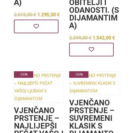
A)
OBITELJI I
ODANOSTI. (S
Izvorna
Trenutna
2.015,00
€
1.295,00
€
DIJAMANTIM
cijena
cijena
A)
bila
je:
Izvorna
Trenut
2.399,00
€
1.542,00
€
je:
1.295,00 €.
cijena
cijena
2.015,00 €.
bila
je:
je:
1.542,0
-36%
-36%
2.399,00 €.
VJENČANO
VJENČANO
PRSTENJE –
PRSTENJE –
SUVREMENI
NAJLIJEPŠI
KLASIK S