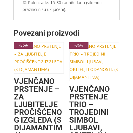
📅 Rok izrade: 15-30 radnih dana (vikendi i
praznici nisu uključeni).
Povezani proizvodi
-36%
-36%
VJENČANO
PRSTENJE –
VJENČANO
ZA
PRSTENJE
LJUBITELJE
TRIO –
PROČIŠĆENO
TROJEDINI
G IZGLEDA (S
SIMBOL
DIJAMANTIM
LJUBAVI,