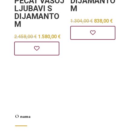
PEČAT VAŠOJ
DIJAMANTO
LJUBAVI S
M
DIJAMANTO
Izvorna
Trenutn
1.304,00
€
838,00
€
M
cijena
cijena
Izvorna
Trenutna
2.458,00
€
1.580,00
€
bila
je:
cijena
cijena
je:
838,00 €
bila
je:
1.304,00 €.
je:
1.580,00 €.
2.458,00 €.
O nama