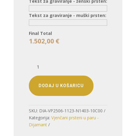
Tekst za graviranje - ženski prsten:
Tekst za graviranje - muški prsten:
Final Total
1.502,00
€
VJENČANO
PRSTENJE
–
TRENUTAK
DODAJ U KOŠARICU
PRETVOREN
U
SIMBOL
SKU:
DIA-VP2506-1123-N1403-10C00
(S
Kategorija:
Vjenčani prsteni u paru -
DIJAMANTOM)
Dijamant
količina