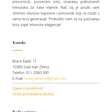
preciznosti, posvećeni smo stvaranju jedinstvenih
trenutaka za naše klijente. Naš cilj je pružiti vam
iznimno iskustvo kupovine i proizvode koji će ostati s
vama kroz generacije.
Pridružite nam se na putovanju
kroz svijet vrhunske elegancije!
Kontakt
Braće Radić 11
10380 Sveti Ivan Zelina
Telefon: 01 / 2060-390
E-mail:
nokaj.zlatarna@gmail.com
Izjava o privatnosti
Često postavljena pitanja
Radno vrijeme