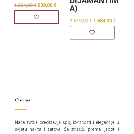
DIJAMANTIM
Izvorna
Trenutna
1.304,00
€
838,00
€
A)
cijena
cijena
Izvorna
Trenut
2.619,00
€
1.684,00
€
bila
je:
cijena
cijena
je:
838,00 €.
bila
je:
1.304,00 €.
je:
1.684,0
2.619,00 €.
O nama
Naša tvrtka predstavlja spoj izvrsnosti i elegancije u
svijetu nakita i satova. Sa strašću prema ljepoti i