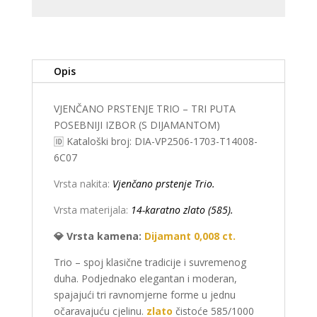
Opis
VJENČANO PRSTENJE TRIO – TRI PUTA
POSEBNIJI IZBOR (S DIJAMANTOM)
🆔 Kataloški broj: DIA-VP2506-1703-T14008-
6C07
Vrsta nakita:
Vjenčano prstenje Trio.
Vrsta materijala:
14-karatno zlato (585).
💎 Vrsta kamena:
Dijamant 0,008 ct.
Trio – spoj klasične tradicije i suvremenog
duha. Podjednako elegantan i moderan,
spajajući tri ravnomjerne forme u jednu
očaravajuću cjelinu.
zlato
čistoće 585/1000