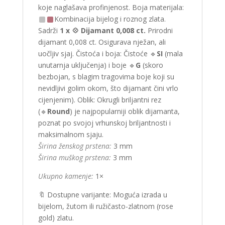
koje naglašava profinjenost. Boja materijala:
Kombinacija bijelog i roznog zlata.
Sadrži
1 x
💠 Dijamant 0,008 ct.
Prirodni
dijamant 0,008 ct. Osigurava nježan, ali
uočljiv sjaj. Čistoća i boja: Čistoće 🔹
SI
(mala
unutarnja uključenja) i boje 🔹
G
(skoro
bezbojan, s blagim tragovima boje koji su
nevidljivi golim okom, što dijamant čini vrlo
cijenjenim). Oblik: Okrugli briljantni rez
(🔹
Round
) je najpopularniji oblik dijamanta,
poznat po svojoj vrhunskoj briljantnosti i
maksimalnom sjaju.
Širina ženskog prstena:
3 mm
Širina muškog prstena:
3 mm
Ukupno kamenje:
1×
🔖 Dostupne varijante: Moguća izrada u
bijelom, žutom ili ružičasto-zlatnom (rose
gold) zlatu.