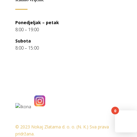
Ponedjeljak – petak
8:00 – 19:00
Subota
8:00 – 15:00
0
You
© 2023 Nokaj Zlatarna d. o. o. (N. K.) Sva prava
pridržana.
R