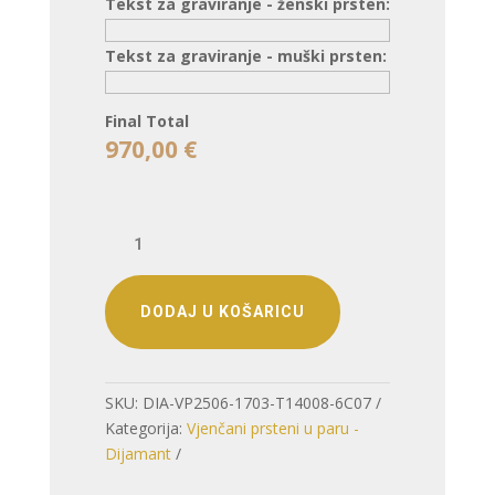
Tekst za graviranje - ženski prsten:
Tekst za graviranje - muški prsten:
Final Total
970,00
€
VJENČANO
PRSTENJE
TRIO
–
DODAJ U KOŠARICU
TRI
PUTA
POSEBNIJI
SKU:
DIA-VP2506-1703-T14008-6C07
IZBOR
Kategorija:
Vjenčani prsteni u paru -
(S
Dijamant
DIJAMANTOM)
količina