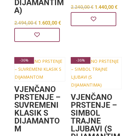
DIJAMANTIM
Izvorna
Trenut
2.240,00
€
1.440,00
€
A)
cijena
cijena
Izvorna
Trenutna
2.494,00
€
1.603,00
€
bila
je:
cijena
cijena
je:
1.440,0
bila
je:
2.240,00 €.
je:
1.603,00 €.
-36%
-36%
2.494,00 €.
VJENČANO
PRSTENJE –
VJENČANO
SUVREMENI
PRSTENJE –
KLASIK S
SIMBOL
DIJAMANTO
TRAJNE
M
LJUBAVI (S