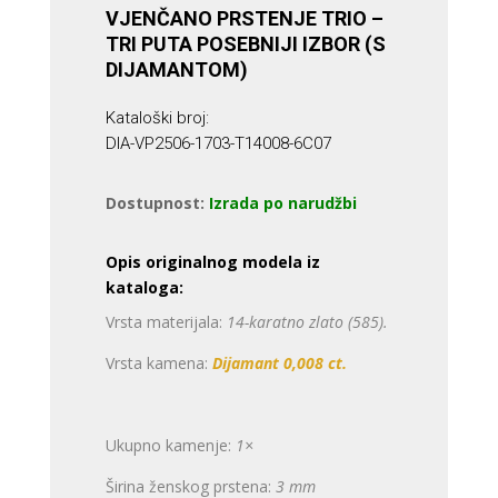
VJENČANO PRSTENJE TRIO –
TRI PUTA POSEBNIJI IZBOR (S
DIJAMANTOM)
Kataloški broj:
DIA-VP2506-1703-T14008-6C07
Dostupnost:
Izrada po narudžbi
Opis originalnog modela iz
kataloga:
Vrsta materijala:
14-karatno zlato (585).
Vrsta kamena:
Dijamant 0,008 ct.
Ukupno kamenje:
1×
Širina ženskog prstena:
3 mm