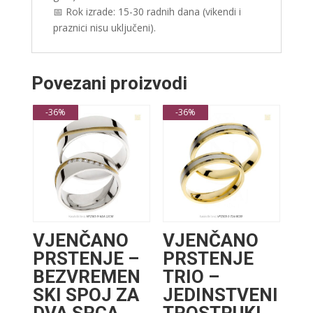
📅 Rok izrade: 15-30 radnih dana (vikendi i
praznici nisu uključeni).
Povezani proizvodi
-36%
-36%
VJENČANO
VJENČANO
PRSTENJE –
PRSTENJE
BEZVREMEN
TRIO –
SKI SPOJ ZA
JEDINSTVENI
DVA SRCA
TROSTRUKI