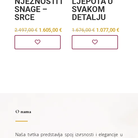
NJEŽNOSTI I
LJEPOTA U
SNAGE –
SVAKOM
SRCE
DETALJU
Izvorna
Trenutna
Izvorna
Trenut
2.497,00
€
1.605,00
€
1.676,00
€
1.077,00
€
cijena
cijena
cijena
cijena
bila
je:
bila
je:
je:
1.605,00 €.
je:
1.077,0
2.497,00 €.
1.676,00 €.
O nama
Naša tvrtka predstavlja spoj izvrsnosti i elegancije u