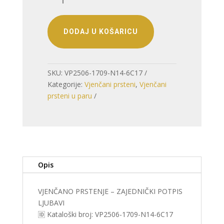
PRSTENJE
–
ZAJEDNIČKI
DODAJ U KOŠARICU
POTPIS
LJUBAVI
količina
SKU:
VP2506-1709-N14-6C17
Kategorije:
Vjenčani prsteni
,
Vjenčani
prsteni u paru
Opis
VJENČANO PRSTENJE – ZAJEDNIČKI POTPIS
LJUBAVI
🆔 Kataloški broj: VP2506-1709-N14-6C17