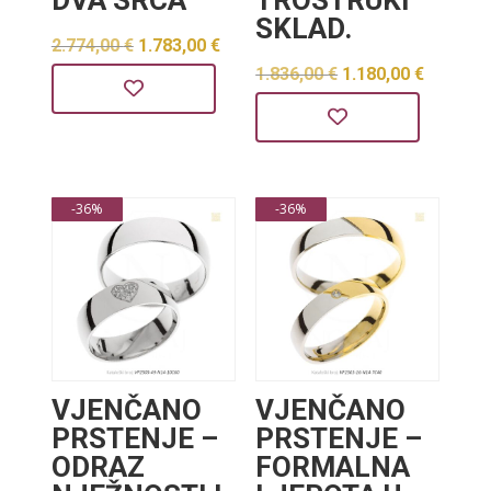
SKLAD.
Izvorna
Trenutna
2.774,00
€
1.783,00
€
Izvorna
Trenut
1.836,00
€
1.180,00
€
cijena
cijena
cijena
cijena
bila
je:
bila
je:
je:
1.783,00 €.
je:
1.180,0
2.774,00 €.
-36%
-36%
1.836,00 €.
VJENČANO
VJENČANO
PRSTENJE –
PRSTENJE –
ODRAZ
FORMALNA