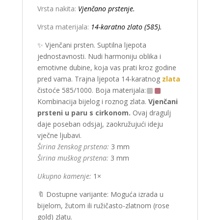
Vrsta nakita:
Vjenčano prstenje.
Vrsta materijala:
14-karatno zlato (585).
✨ Vjenčani prsten. Suptilna ljepota
jednostavnosti. Nudi harmoniju oblika i
emotivne dubine, koja vas prati kroz godine
pred vama. Trajna ljepota 14-karatnog
zlata
čistoće 585/1000. Boja materijala:
Kombinacija bijelog i roznog zlata.
Vjenčani
prsteni u paru s cirkonom.
Ovaj dragulj
daje poseban odsjaj, zaokružujući ideju
vječne ljubavi.
Širina ženskog prstena:
3 mm
Širina muškog prstena:
3 mm
Ukupno kamenje:
1×
🔖 Dostupne varijante: Moguća izrada u
bijelom, žutom ili ružičasto-zlatnom (rose
gold) zlatu.