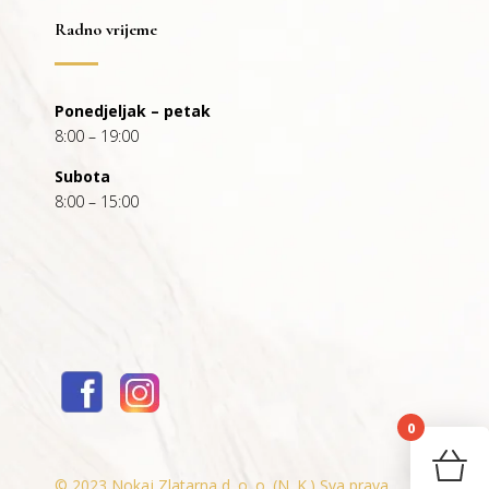
Radno vrijeme
Ponedjeljak – petak
8:00 – 19:00
Subota
8:00 – 15:00
0
You
© 2023 Nokaj Zlatarna d. o. o. (N. K.) Sva prava