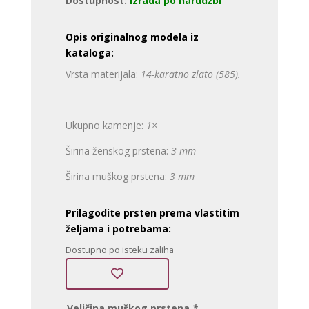
Dostupnost:
Izrada po narudžbi
Opis originalnog modela iz
kataloga:
Vrsta materijala:
14-karatno zlato (585).
Ukupno kamenje:
1×
Širina ženskog prstena:
3 mm
Širina muškog prstena:
3 mm
Prilagodite prsten prema vlastitim
željama i potrebama:
Dostupno po isteku zaliha
Veličina muškog prstena
*