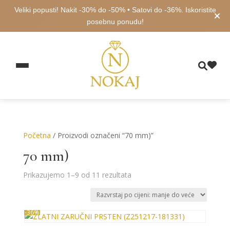
Veliki popusti! Nakit -30% do -50% • Satovi do -36%. Iskoristite
posebnu ponudu!
Početna
/ Proizvodi označeni “70 mm)”
70 mm)
Poredano
Prikazujemo 1–9 od 11 rezultata
po
cijeni:
od
-36%
niske