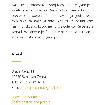
Naša tvrtka predstavlja spoj izvrsnosti i elegancije u
svijetu nakita i satova. Sa strašću prema ljepoti i
preciznosti, posvećeni smo stvaranju jedinstvenih
trenutaka za naše klijente. Naš cilj je pružiti vam
iznimno iskustvo kupovine i proizvode koji će ostati s
vama kroz generacije.
Pridružite nam se na putovanju
kroz svijet vrhunske elegancije!
Kontakt
Braće Radić 11
10380 Sveti Ivan Zelina
Telefon: 01 / 2060-390
E-mail:
nokaj.zlatarna@gmail.com
Izjava o privatnosti
Često postavljena pitanja