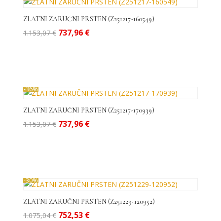
ZLATNI ZARUČNI PRSTEN (Z251217-160549)
Izvorna
Trenutna
737,96
€
1.153,07
€
cijena
cijena
bila
je:
je:
737,96 €.
1.153,07 €.
-36%
ZLATNI ZARUČNI PRSTEN (Z251217-170939)
Izvorna
Trenutna
737,96
€
1.153,07
€
cijena
cijena
bila
je:
je:
737,96 €.
1.153,07 €.
-30%
ZLATNI ZARUČNI PRSTEN (Z251229-120952)
Izvorna
Trenutna
752,53
€
1.075,04
€