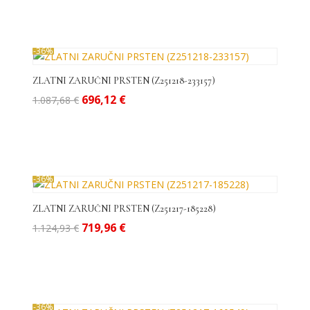
bila
je:
je:
584,73 €.
913,64 €.
-36%
ZLATNI ZARUČNI PRSTEN (Z251218-233157)
Izvorna
Trenutna
696,12
€
1.087,68
€
cijena
cijena
bila
je:
je:
696,12 €.
1.087,68 €.
-36%
ZLATNI ZARUČNI PRSTEN (Z251217-185228)
Izvorna
Trenutna
719,96
€
1.124,93
€
cijena
cijena
bila
je:
je:
719,96 €.
1.124,93 €.
-36%