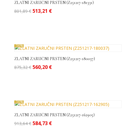
do
ZLATNI ZARUČNI PRSTEN (Z251217-181331)
visoke
Izvorna
Trenutna
513,21
€
801,89
€
cijena
cijena
bila
je:
je:
513,21 €.
801,89 €.
-36%
ZLATNI ZARUČNI PRSTEN (Z251217-180037)
Izvorna
Trenutna
560,20
€
875,32
€
cijena
cijena
bila
je:
je:
560,20 €.
875,32 €.
-36%
ZLATNI ZARUČNI PRSTEN (Z251217-162905)
Izvorna
Trenutna
584,73
€
913,64
€
cijena
cijena