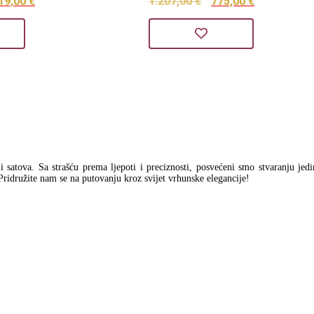
orna
Trenutna
Izvorna
Trenutna
19,00
€
1.207,00
€
775,00
€
ena
cijena
cijena
cijena
a
je:
bila
je:
1.819,00 €.
je:
775,00 €.
30,00 €.
1.207,00 €.
a i satova. Sa strašću prema ljepoti i preciznosti, posvećeni smo stvaranju jed
Pridružite nam se na putovanju kroz svijet vrhunske elegancije!