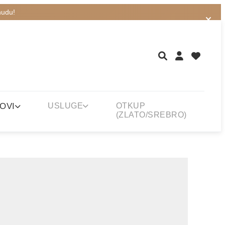
nudu!
OVI
USLUGE
OTKUP
(ZLATO/SREBRO)