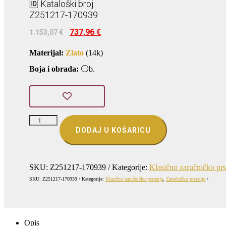
🆔 Kataloški broj:
Z251217-170939
Izvorna
Trenutna
737,96
€
1.153,07
€
cijena
cijena
bila
je:
Materijal:
Zlato
(14k)
je:
737,96 €.
1.153,07 €.
Boja i obrada:
⚪b.
ZLATNI
ZARUČNI
DODAJ U KOŠARICU
PRSTEN
(Z251217-
170939)
količina
SKU:
Z251217-170939
Kategorije:
Klasično zaručničko prs
SKU:
Z251217-170939
Kategorije:
Klasično zaručničko prstenje
,
Zaručničko prstenje
Opis