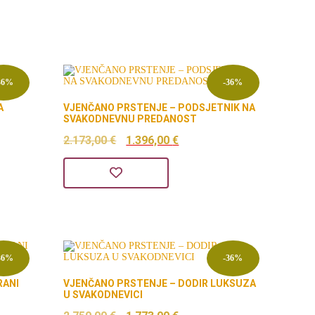
36%
-36%
A
VJENČANO PRSTENJE – PODSJETNIK NA
SVAKODNEVNU PREDANOST
a
Izvorna
Trenutna
2.173,00
€
1.396,00
€
cijena
cijena
bila
je:
 €.
je:
1.396,00 €.
2.173,00 €.
36%
-36%
RANI
VJENČANO PRSTENJE – DODIR LUKSUZA
U SVAKODNEVICI