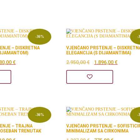
-36%
-
ENJE – DISKRETNA
VJENČANO PRSTENJE – DISKRETN
 DIJAMANTOM)
ELEGANCIJA (S DIJAMANTIMA)
orna
Trenutna
Izvorna
Trenutn
80,00
€
2.950,00
€
1.896,00
€
ena
cijena
cijena
cijena
a
je:
bila
je:
1.480,00 €.
je:
1.896,00
02,00 €.
2.950,00 €.
-36%
-
ENJE – TRAJNA
VJENČANO PRSTENJE – SOFISTICI
POSEBAN TRENUTAK
MINIMALIZAM SA CIRKONIMA