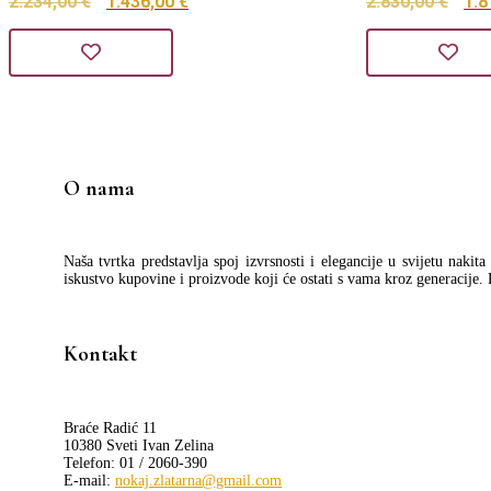
Izvorna
Trenutna
Izv
2.234,00
€
1.436,00
€
2.830,00
€
1.8
cijena
cijena
cij
bila
je:
bil
je:
1.436,00 €.
je:
2.234,00 €.
2.8
O nama
Naša tvrtka predstavlja spoj izvrsnosti i elegancije u svijetu nakit
iskustvo kupovine i proizvode koji će ostati s vama kroz generacije.
Kontakt
Braće Radić 11
10380 Sveti Ivan Zelina
Telefon: 01 / 2060-390
E-mail:
nokaj.zlatarna@gmail.com