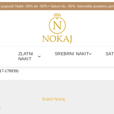
ki popusti! Nakit -30% do -50% • Satovi do -36%. Iskoristite posebnu po
ZLATNI
SREBRNI NAKIT
SAT
NAKIT
7-170939)
Brand: Nokaj
)