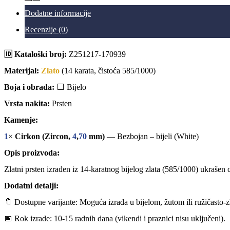
Dodatne informacije
Recenzije (0)
🆔 Kataloški broj:
Z251217-170939
Materijal:
Zlato
(14 karata, čistoća 585/1000)
Boja i obrada:
⬜ Bijelo
Vrsta nakita:
Prsten
Kamenje:
1
×
Cirkon (Zircon,
4
,
70
mm)
— Bezbojan – bijeli (White)
Opis proizvoda:
Zlatni prsten izrađen iz 14-karatnog bijelog zlata (585/1000) ukrašen
Dodatni detalji:
🔖 Dostupne varijante: Moguća izrada u bijelom, žutom ili ružičasto-z
📅 Rok izrade: 10-15 radnih dana (vikendi i praznici nisu uključeni).