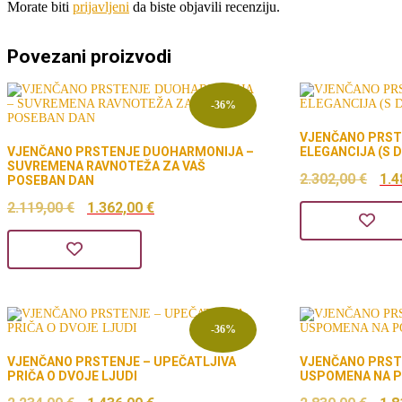
Morate biti
prijavljeni
da biste objavili recenziju.
Povezani proizvodi
-36%
VJENČANO PRST
VJENČANO PRSTENJE DUOHARMONIJA –
ELEGANCIJA (S
SUVREMENA RAVNOTEŽA ZA VAŠ
Izv
2.302,00
€
1.4
POSEBAN DAN
Izvorna
Trenutna
cij
2.119,00
€
1.362,00
€
cijena
cijena
bil
bila
je:
je:
je:
1.362,00 €.
2.3
2.119,00 €.
-36%
VJENČANO PRSTENJE – UPEČATLJIVA
VJENČANO PRST
PRIČA O DVOJE LJUDI
USPOMENA NA 