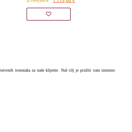
Izvorna
Trenutna
2.759,00
€
1.773,00
€
cijena
cijena
bila
je:
je:
1.773,00 €.
2.759,00 €.
instvenih trenutaka za naše klijente. Naš cilj je pružiti vam iznimno