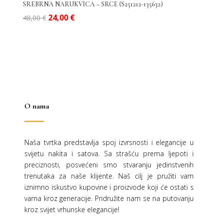
SREBRNA NARUKVICA – SRCE (S251212-135632)
Izvorna
Trenutna
24,00
€
48,00
€
cijena
cijena
bila
je:
je:
24,00 €.
48,00 €.
O nama
Naša tvrtka predstavlja spoj izvrsnosti i elegancije u
svijetu nakita i satova. Sa strašću prema ljepoti i
preciznosti, posvećeni smo stvaranju jedinstvenih
trenutaka za naše klijente. Naš cilj je pružiti vam
iznimno iskustvo kupovine i proizvode koji će ostati s
vama kroz generacije.
Pridružite nam se na putovanju
kroz svijet vrhunske elegancije!