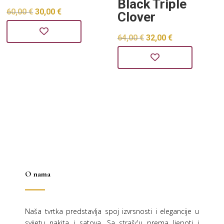
Black Triple
Izvorna
Trenutna
60,00
€
30,00
€
Clover
cijena
cijena
Izvorna
Trenutna
64,00
€
32,00
€
bila
je:
cijena
cijena
je:
30,00 €.
bila
je:
60,00 €.
je:
32,00 €.
64,00 €.
O nama
Naša tvrtka predstavlja spoj izvrsnosti i elegancije u
svijetu nakita i satova. Sa strašću prema ljepoti i