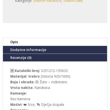
Kategorije:
Srebrne narukvice
,
Srebrni nakit
135632)
količina
Opis
Dodatne informacije
Recenzije (0)
🆔 Kataloški broj:
S251212-135632
Materijal:
Srebro
(čistoća 925/1000)
Boja i obrada:
🟨 Žuto – rodinirano
Vrsta nakita:
Narukvica
Kamenje:
Bez kamena
Motivi:
❤️ Srce, 👣 Dječja stopala