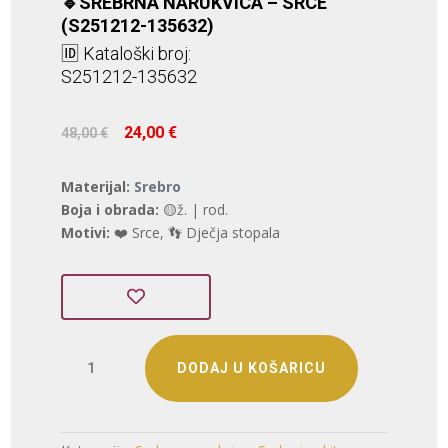
🔹SREBRNA NARUKVICA – SRCE
(S251212-135632)
🆔 Kataloški broj:
S251212-135632
Izvorna
Trenutna
24,00
€
48,00
€
cijena
cijena
bila
je:
Materijal:
Srebro
je:
24,00 €.
Boja i obrada:
🟡ž. | rod.
48,00 €.
Motivi:
❤️ Srce, 👣 Dječja stopala
SREBRNA
DODAJ U KOŠARICU
NARUKVICA
-
SRCE
(S251212-