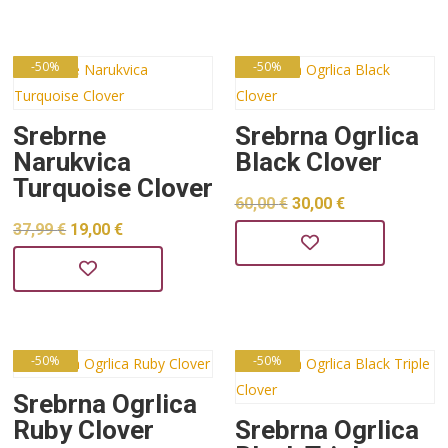
je:
30,00 €.
je:
24,00 €.
60,00 €.
48,00 €.
-50%
-50%
Srebrne
Srebrna Ogrlica
Narukvica
Black Clover
Turquoise Clover
Izvorna
Trenutna
60,00
€
30,00
€
Izvorna
Trenutna
37,99
€
19,00
€
cijena
cijena
cijena
cijena
bila
je:
bila
je:
je:
30,00 €.
je:
19,00 €.
60,00 €.
37,99 €.
-50%
-50%
Srebrna Ogrlica
Ruby Clover
Srebrna Ogrlica