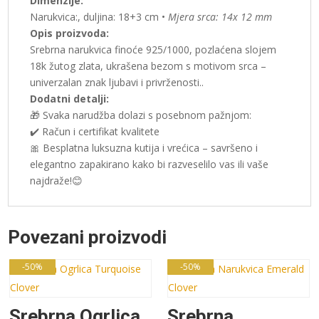
Dimenzije:
Narukvica:, duljina: 18+3 cm •
Mjera srca: 14x 12 mm
Opis proizvoda:
Srebrna narukvica finoće 925/1000, pozlaćena slojem
18k žutog zlata, ukrašena bezom s motivom srca –
univerzalan znak ljubavi i privrženosti..
Dodatni detalji:
🎁 Svaka narudžba dolazi s posebnom pažnjom:
✔️ Račun i certifikat kvalitete
🎀 Besplatna luksuzna kutija i vrećica – savršeno i
elegantno zapakirano kako bi razveselilo vas ili vaše
najdraže!😊
Povezani proizvodi
-50%
-50%
Srebrna Ogrlica
Srebrna