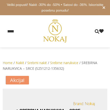
Veliki popusti! Nakit -30% do -50% • Satovi do -36%. Iskoristite
posebnu ponudu!
Home
/
Nakit
/
Srebrni nakit
/
Srebrne narukvice
/ SREBRNA
NARUKVICA – SRCE (S251212-135632)
Akcija!
Brand: Nokaj