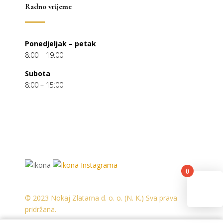
Radno vrijeme
Ponedjeljak – petak
8:00 – 19:00
Subota
8:00 – 15:00
0
You
© 2023 Nokaj Zlatarna d. o. o. (N. K.) Sva prava
pridržana.