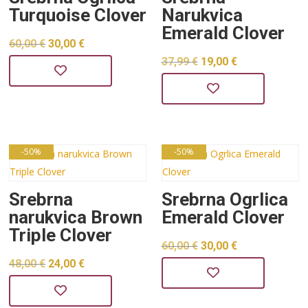
Turquoise Clover
Narukvica
Emerald Clover
Izvorna
Trenutna
60,00
€
30,00
€
Izvorna
Trenutna
37,99
€
19,00
€
cijena
cijena
cijena
cijena
bila
je:
bila
je:
je:
30,00 €.
je:
19,00 €.
60,00 €.
37,99 €.
-50%
-50%
Srebrna
Srebrna Ogrlica
narukvica Brown
Emerald Clover
Triple Clover
Izvorna
Trenutna
60,00
€
30,00
€
Izvorna
Trenutna
48,00
€
24,00
€
cijena
cijena
cijena
cijena
bila
je:
bila
je: