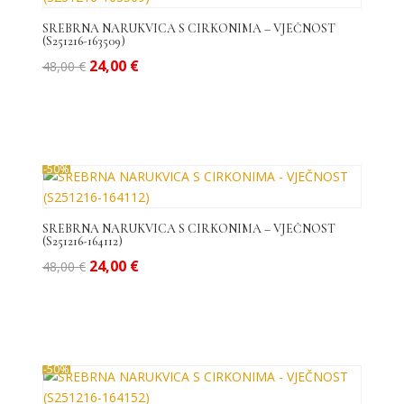
do
visoke
SREBRNA NARUKVICA S CIRKONIMA – VJEČNOST
(S251216-163509)
Izvorna
Trenutna
24,00
€
48,00
€
cijena
cijena
bila
je:
je:
24,00 €.
48,00 €.
-50%
SREBRNA NARUKVICA S CIRKONIMA – VJEČNOST
(S251216-164112)
Izvorna
Trenutna
24,00
€
48,00
€
cijena
cijena
bila
je:
je:
24,00 €.
48,00 €.
-50%