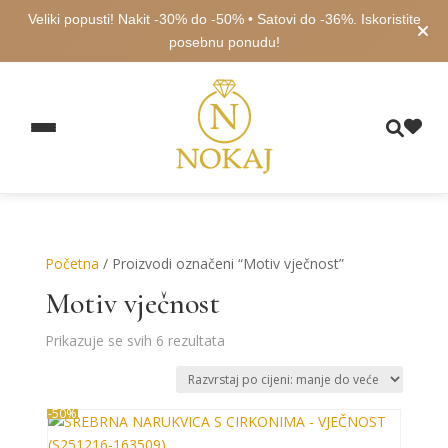
Veliki popusti! Nakit -30% do -50% • Satovi do -36%. Iskoristite
posebnu ponudu!
Početna
/ Proizvodi označeni “Motiv vječnost”
Motiv vječnost
Poredano
Prikazuje se svih 6 rezultata
po
cijeni:
od
-50%
niske