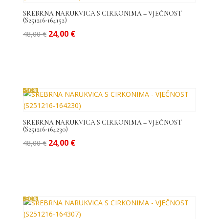
SREBRNA NARUKVICA S CIRKONIMA – VJEČNOST
(S251216-164152)
Izvorna
Trenutna
24,00
€
48,00
€
cijena
cijena
bila
je:
je:
24,00 €.
48,00 €.
-50%
SREBRNA NARUKVICA S CIRKONIMA – VJEČNOST
(S251216-164230)
Izvorna
Trenutna
24,00
€
48,00
€
cijena
cijena
bila
je:
je:
24,00 €.
48,00 €.
-50%