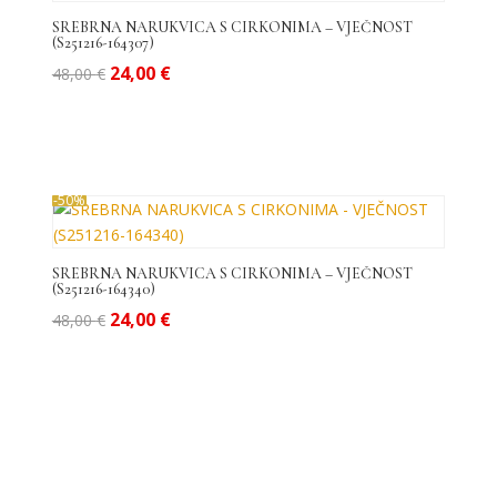
SREBRNA NARUKVICA S CIRKONIMA – VJEČNOST
(S251216-164307)
Izvorna
Trenutna
24,00
€
48,00
€
cijena
cijena
bila
je:
je:
24,00 €.
48,00 €.
-50%
SREBRNA NARUKVICA S CIRKONIMA – VJEČNOST
(S251216-164340)
Izvorna
Trenutna
24,00
€
48,00
€
cijena
cijena
bila
je:
je:
24,00 €.
48,00 €.