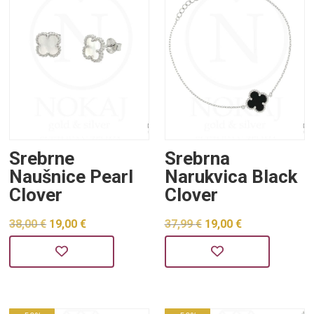
Srebrne
Srebrna
Naušnice Pearl
Narukvica Black
Clover
Clover
Izvorna
Trenutna
Izvorna
Trenutna
38,00
€
19,00
€
37,99
€
19,00
€
cijena
cijena
cijena
cijena
bila
je:
bila
je:
je:
19,00 €.
je:
19,00 €.
38,00 €.
37,99 €.