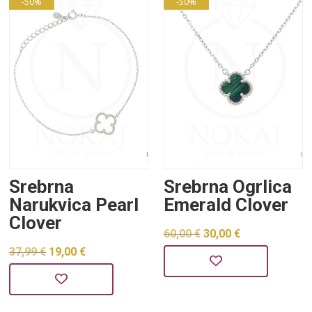
-50%
-50%
Srebrna
Srebrna Ogrlica
Narukvica Pearl
Emerald Clover
Clover
Izvorna
Trenutna
60,00
€
30,00
€
Izvorna
Trenutna
37,99
€
19,00
€
cijena
cijena
cijena
cijena
bila
je:
bila
je:
je:
30,00 €.