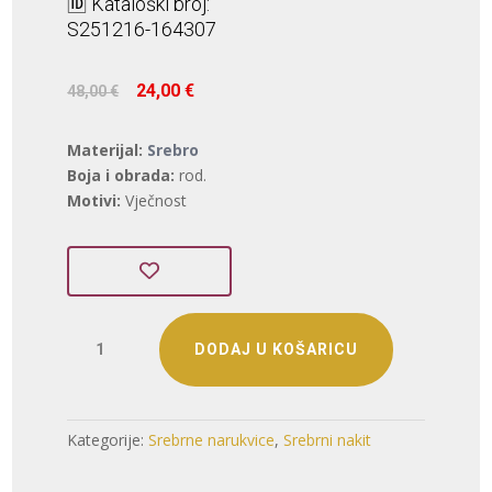
🆔 Kataloški broj:
S251216-164307
Izvorna
Trenutna
24,00
€
48,00
€
cijena
cijena
bila
je:
Materijal:
Srebro
je:
24,00 €.
Boja i obrada:
rod.
48,00 €.
Motivi:
Vječnost
SREBRNA
DODAJ U KOŠARICU
NARUKVICA
S
CIRKONIMA
-
Kategorije:
Srebrne narukvice
,
Srebrni nakit
VJEČNOST
(S251216-