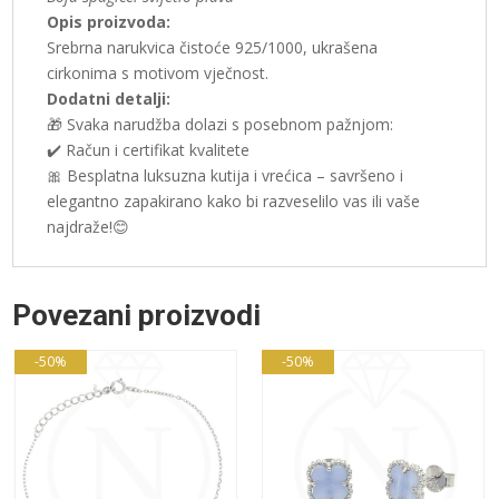
Opis proizvoda:
Srebrna narukvica čistoće 925/1000, ukrašena
cirkonima s motivom vječnost.
Dodatni detalji:
🎁 Svaka narudžba dolazi s posebnom pažnjom:
✔️ Račun i certifikat kvalitete
🎀 Besplatna luksuzna kutija i vrećica – savršeno i
elegantno zapakirano kako bi razveselilo vas ili vaše
najdraže!😊
Povezani proizvodi
-50%
-50%