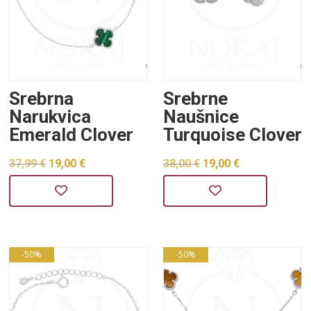
Srebrna
Srebrne
Narukvica
Naušnice
Emerald Clover
Turquoise Clover
Izvorna
Trenutna
Izvorna
Trenutna
37,99
€
19,00
€
38,00
€
19,00
€
cijena
cijena
cijena
cijena
bila
je:
bila
je:
je:
19,00 €.
je:
19,00 €.
37,99 €.
38,00 €.
-50%
-50%