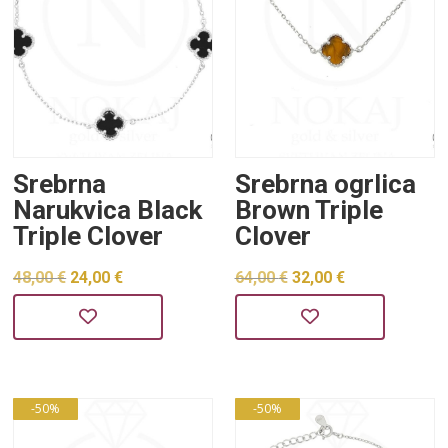
Srebrna
Srebrna ogrlica
Narukvica Black
Brown Triple
Triple Clover
Clover
Izvorna
Trenutna
Izvorna
Trenutna
48,00
€
24,00
€
64,00
€
32,00
€
cijena
cijena
cijena
cijena
bila
je:
bila
je:
je:
24,00 €.
je:
32,00 €.
48,00 €.
64,00 €.
-50%
-50%