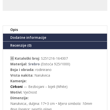
164307)
količina
Opis
Dodatne informacije
Recenzije (0)
🆔 Kataloški broj:
S251216-164307
Materijal:
Srebro
(čistoća 925/1000)
Boja i obrada:
rodinirano
Vrsta nakita:
Narukvica
Kamenje:
Cirkoni
— Bezbojani – bijeli (White)
Motivi:
Vječnost
Dimenzije:
Narukvica:, duljina: 17+3 cm •
Mjera simbola: 10mm
Boja špagice: svijetlo plava