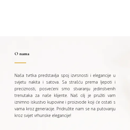
je:
19,00 €.
60,00 €.
37,99 €.
O nama
Naša tvrtka predstavlja spoj izvrsnosti i elegancije u
svijetu nakita i satova. Sa strašću prema ljepoti i
preciznosti, posvećeni smo stvaranju jedinstvenih
trenutaka za naše klijente. Naš cilj je pružiti vam
iznimno iskustvo kupovine i proizvode koji će ostati s
vama kroz generacije.
Pridružite nam se na putovanju
kroz svijet vrhunske elegancije!